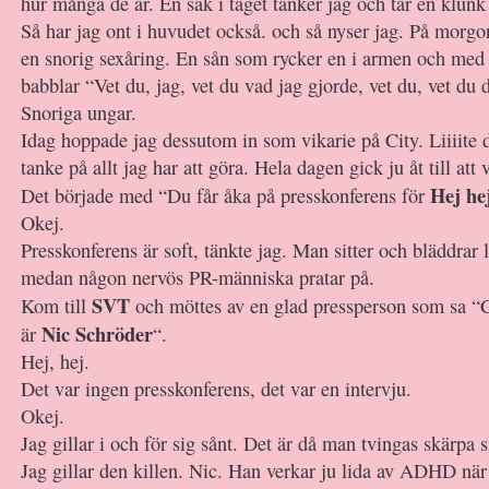
hur många de är. En sak i taget tänker jag och tar en klunk 
Så har jag ont i huvudet också. och så nyser jag. På morgo
en snorig sexåring. En sån som rycker en i armen och med 
babblar “Vet du, jag, vet du vad jag gjorde, vet du, vet du 
Snoriga ungar.
Idag hoppade jag dessutom in som vikarie på City. Liiiite
tanke på allt jag har att göra. Hela dagen gick ju åt till att 
Hej he
Det började med “Du får åka på presskonferens för
Okej.
Presskonferens är soft, tänkte jag. Man sitter och bläddrar li
medan någon nervös PR-människa pratar på.
SVT
Kom till
och möttes av en glad pressperson som sa “C
Nic Schröder
är
“.
Hej, hej.
Det var ingen presskonferens, det var en intervju.
Okej.
Jag gillar i och för sig sånt. Det är då man tvingas skärpa s
Jag gillar den killen. Nic. Han verkar ju lida av ADHD nä