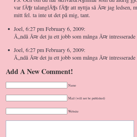
var fÃ¶r talanglÃ¶s fÃ¶r att nyttja så Ã¤r jag ledsen, 
mitt fel. ta inte ut det på mig, tant.
Joel, 6:27 pm February 6, 2009:
Ã„ndå Ã¤r det ju ett jobb som många Ã¤r intresserade 
Joel, 6:27 pm February 6, 2009:
Ã„ndå Ã¤r det ju ett jobb som många Ã¤r intresserade 
Add A New Comment!
Name
Mail (will not be published)
Website