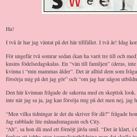
Ha!
I två år har jag väntat på det här tillfället. I två år! Idag ko
För ungefär två somrar sedan (kan ha varit tre till och med
kusins födelsedagskalas. En “vän till familjen” (deras, inte
kvinna i “min mammas ålder”. Det är alltid dem som fråg
försörja mig på det jag gör” och “om jag har någon utbildn
Den här kvinnan frågade de sakerna med en skeptisk look
inte när jag sa ja, jag kan försöja mig på det men nej, jag 
“Men vilka tidningar är det du skriver för då?” frågade hon
Jag rabblade lite månadsmagasin och City.
“Ah”, sa hon då med ett förnöjt jävla smil. “Det är klart, i
funkar att jobba utan journalistutbildning men det skulle ju