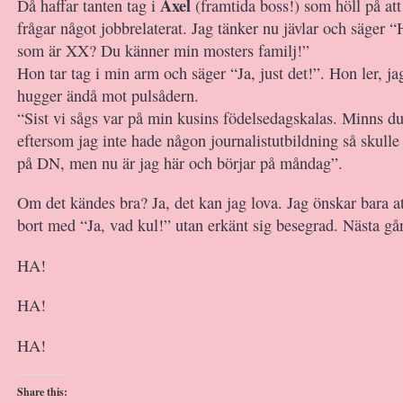
Axel
Då haffar tanten tag i
(framtida boss!) som höll på att
frågar något jobbrelaterat. Jag tänker nu jävlar och säger “H
som är XX? Du känner min mosters familj!”
Hon tar tag i min arm och säger “Ja, just det!”. Hon ler, j
hugger ändå mot pulsådern.
“Sist vi sågs var på min kusins födelsedagskalas. Minns du
eftersom jag inte hade någon journalistutbildning så skulle 
på DN, men nu är jag här och börjar på måndag”.
Om det kändes bra? Ja, det kan jag lova. Jag önskar bara att
bort med “Ja, vad kul!” utan erkänt sig besegrad. Nästa gå
HA!
HA!
HA!
Share this: