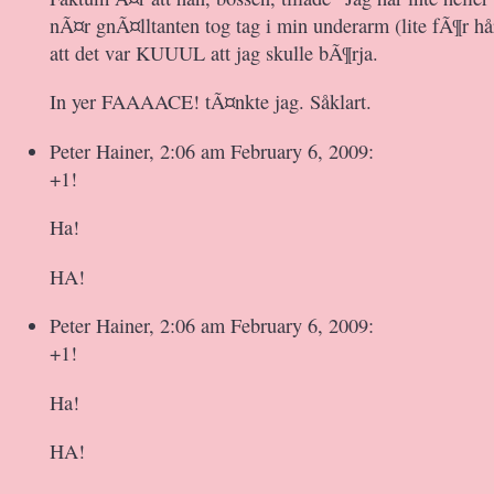
nÃ¤r gnÃ¤lltanten tog tag i min underarm (lite fÃ¶r h
att det var KUUUL att jag skulle bÃ¶rja.
In yer FAAAACE! tÃ¤nkte jag. Såklart.
Peter Hainer, 2:06 am February 6, 2009:
+1!
Ha!
HA!
Peter Hainer, 2:06 am February 6, 2009:
+1!
Ha!
HA!