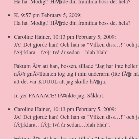
Ha ha. Modigt! HÃ¶rde din framtida boss det hela?
K, 9:57 pm February 5, 2009:
Ha ha. Modigt! HÃ¶rde din framtida boss det hela?
Caroline Hainer, 10:13 pm February 5, 2009:
JA! Det gjorde han! Och han sa “Vilken diss…!” och j
fÃ¶rklara…fÃ¶r två år sedan…blah blah”.
Faktum Ã¤r att han, bossen, tillade “Jag har inte helle
nÃ¤r gnÃ¤lltanten tog tag i min underarm (lite fÃ¶r h
att det var KUUUL att jag skulle bÃ¶rja.
In yer FAAAACE! tÃ¤nkte jag. Såklart.
Caroline Hainer, 10:13 pm February 5, 2009:
JA! Det gjorde han! Och han sa “Vilken diss…!” och j
fÃ¶rklara…fÃ¶r två år sedan…blah blah”.
Faktum Ã¤r att han, bossen, tillade “Jag har inte helle