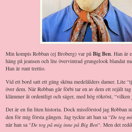
Big Ben
Min kompis Robban (ej Broberg) var på
. Han är 
häng på jeansen och lite övervintrad grungelook blandat m
Han är runt trettio.
Vid ett bord satt ett gäng sköna medelålders damer. Lite “t
över dem. När Robban går förbi tar en av dem ett rejält tag
klämmer åt ordentligt och säger, med hög rökröst, “vilken 
Det är en fin liten historia. Dock missförstod jag Robban n
De tog mi
den för mig första gången. Jag tyckte att han sa “
De tog på mig inne på Big Ben
när han sa “
“. Men det redd