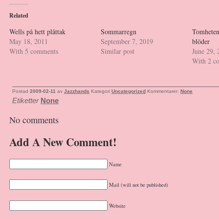
Related
Wells på hett plåttak
Sommarregn
Tomheten 
May 18, 2011
September 7, 2019
blöder
With 5 comments
Similar post
June 29, 
With 2 c
Postad
2009-02-11
av
Jazzhands
Kategori
Uncategorized
Kommentarer:
None
Etiketter
None
No comments
Add A New Comment!
Name
Mail (will not be published)
Website