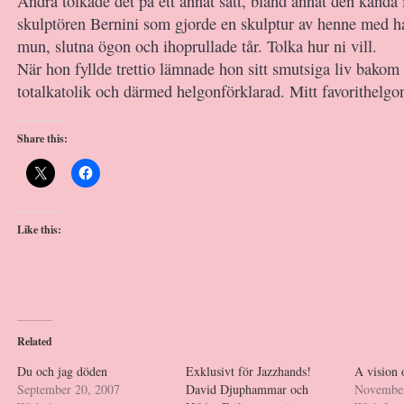
Andra tolkade det på ett annat sätt, bland annat den kända 
skulptören Bernini som gjorde en skulptur av henne med h
mun, slutna ögon och ihoprullade tår. Tolka hur ni vill.
När hon fyllde trettio lämnade hon sitt smutsiga liv bakom 
totalkatolik och därmed helgonförklarad. Mitt favorithelgon 
Share this:
Like this:
Related
Du och jag döden
Exklusivt för Jazzhands!
A vision 
September 20, 2007
David Djuphammar och
November