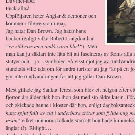
DaVinci-kod.
Fuck alltså.
Uppföljaren heter Änglar & demoner och
kommer i filmversion i maj.
Jag hatar Dan Brown. Jag hatar hans
böcker (enligt vilka Robert Langdon har
“en stålvass men ändå varm blick
“). Men
man kan ju såklart inte låta bli att fascineras av Roms alla
statyer och – ja – symboler. Så visst njöt jag av rundvand
stundtals ville tala om för andra turister att jag “är på ett j
gör inte rundvandringen för att jag gillar Dan Brown.
Mest gillade jag Sankta Teresa som blev ett helgon efter ett
fjorton års ålder fick hon ihop det med sin äldre kusin. För
och skickade henne i kloster där hon, enligt dagboksanteck
hans spjut fullt av eld i underbara stötar som fyllde mig 
reson
” vilket nunnorna tolkade som att hon hade himmelsk
änglar (!). Riiiight…