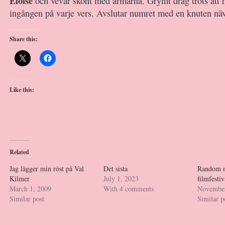
Eloise
och vevar skönt med armarna. Grymt drag trots att 
ingången på varje vers. Avslutar numret med en knuten näve
Share this:
Like this:
Related
Jag lägger min röst på Val
Det sista
Random n
Kilmer
July 1, 2023
filmfestiv
March 1, 2009
With 4 comments
November
Similar post
Similar p