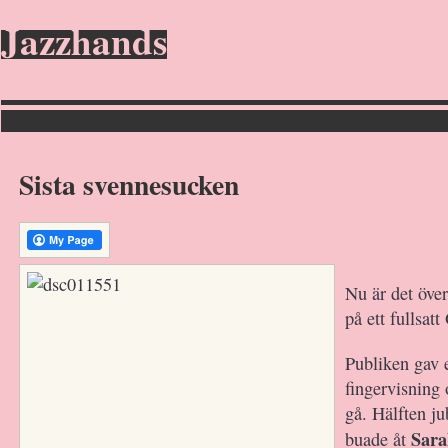
Jazzhands
Sista svennesucken
Nu är det över
på ett fullsatt
Publiken gav e
fingervisning 
gå. Hälften ju
Sar
buade åt