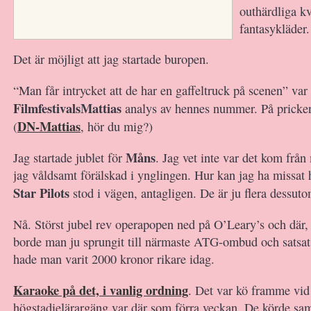
outhärdliga kv
fantasykläder.
Det är möjligt att jag startade buropen.
“Man får intrycket att de har en gaffeltruck på scenen” var
FilmfestivalsMattias
analys av hennes nummer. På pricken,
DN-Mattias
(
, hör du mig?)
Måns
Jag startade jublet för
. Jag vet inte var det kom från
jag våldsamt förälskad i ynglingen. Hur kan jag ha missa
Star Pilots
stod i vägen, antagligen. De är ju flera dessuto
Nå. Störst jubel rev operapopen ned på O’Leary’s och där,
borde man ju sprungit till närmaste ATG-ombud och satsat
hade man varit 2000 kronor rikare idag.
Karaoke på det, i vanlig ordning
. Det var kö framme vi
högstadielärargäng var där som förra veckan. De körde sa