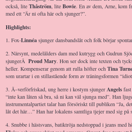
Thåström
Bowie
också, lite
, lite
. En av dem, Arne, kom f
med ett “Är ni ofta här och sjunger?”.
Highlights:
Linnéa
1. Fox-
sjunger dansbandslåt och folk börjar spont
2. Närsynt, medelålders dam med kutrygg och Gudrun Sjö
Proud Mary
sjungerÂ
. Hon ser dock inte texten och tyck
Tina Turn
heller. Kompenserar genom att rulla höfter och
som urartar i en stillastående form av träningsformen “idio
Angels
3. Ã–verförfriskad, ung herre i kostym sjunger
fast
“inte kan låten så bra, så ni kan väl sjunga med”. Han ljuge
instrumentalpartiet talar han försöriskt till publiken “Ja, det
låt det här…” Han har lokalens samtliga tjejer med sig på s
4. Snubbe i hästsvans, batiktröja nedstoppad i jeans med h