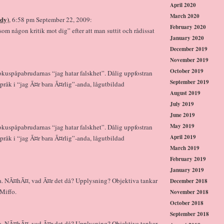
April 2020
March 2020
ady)
, 6:58 pm September 22, 2009:
February 2020
som någon kritik mot dig” efter att man suttit och rådissat
January 2020
December 2019
November 2019
October 2019
okuspåpabrudarnas “jag hatar falskhet”. Dålig uppfostran
September 2019
rspråk i “jag Ã¤r bara Ã¤rlig”-anda, lågutbildad
August 2019
July 2019
June 2019
May 2019
okuspåpabrudarnas “jag hatar falskhet”. Dålig uppfostran
April 2019
rspråk i “jag Ã¤r bara Ã¤rlig”-anda, lågutbildad
March 2019
February 2019
January 2019
bra. NÃ¤hÃ¤, vad Ã¤r det då? Upplysning? Objektiva tankar
December 2018
 Miffo.
November 2018
October 2018
September 2018
bra. NÃ¤hÃ¤, vad Ã¤r det då? Upplysning? Objektiva tankar