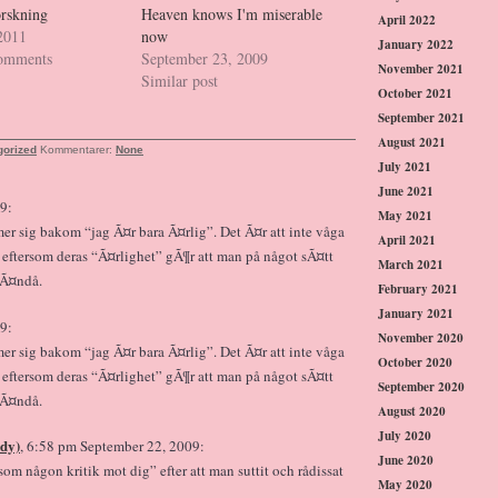
orskning
Heaven knows I'm miserable
April 2022
 2011
now
January 2022
comments
September 23, 2009
November 2021
Similar post
October 2021
September 2021
August 2021
gorized
Kommentarer:
None
July 2021
June 2021
9:
May 2021
sig bakom “jag Ã¤r bara Ã¤rlig”. Det Ã¤r att inte våga
April 2021
 – eftersom deras “Ã¤rlighet” gÃ¶r att man på något sÃ¤tt
March 2021
 Ã¤ndå.
February 2021
January 2021
9:
November 2020
sig bakom “jag Ã¤r bara Ã¤rlig”. Det Ã¤r att inte våga
October 2020
 – eftersom deras “Ã¤rlighet” gÃ¶r att man på något sÃ¤tt
September 2020
 Ã¤ndå.
August 2020
July 2020
ady)
, 6:58 pm September 22, 2009:
June 2020
som någon kritik mot dig” efter att man suttit och rådissat
May 2020