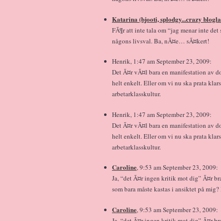
Katarina (bjooti, splodgy...crazy blogl
FÃ¶r att inte tala om “jag menar inte det 
någons livsval. Ba, nÃ¤e… sÃ¤kert!
Henrik, 1:47 am September 23, 2009:
Det Ã¤r vÃ¤l bara en manifestation av d
helt enkelt. Eller om vi nu ska prata kla
arbetarklasskultur.
Henrik, 1:47 am September 23, 2009:
Det Ã¤r vÃ¤l bara en manifestation av d
helt enkelt. Eller om vi nu ska prata kla
arbetarklasskultur.
Caroline
, 9:53 am September 23, 2009:
Ja, “det Ã¤r ingen kritik mot dig” Ã¤r 
som bara måste kastas i ansiktet på mig?
Caroline
, 9:53 am September 23, 2009:
Ja, “det Ã¤r ingen kritik mot dig” Ã¤r 