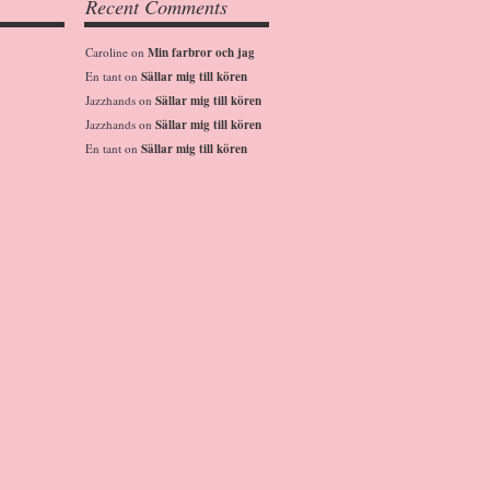
Recent Comments
Caroline
on
Min farbror och jag
En tant
on
Sällar mig till kören
Jazzhands
on
Sällar mig till kören
Jazzhands
on
Sällar mig till kören
En tant
on
Sällar mig till kören