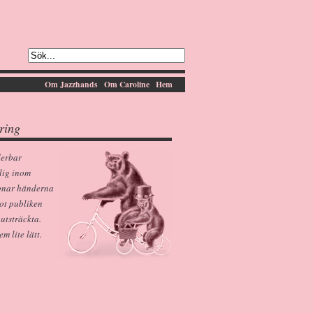
Om Jazzhands
Om Caroline
Hem
ring
derbar
lig inom
pnar händerna
ot publiken
 utsträckta.
 lite lätt.