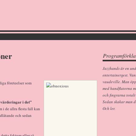
oner
Programförkla
Jazzhands är en un
entertainergest. Van
vaudeville. Man öp
iga företeelser som
med handflatorna m
och fingrarna totalt
 värderingar i det”
Sedan skakar man dem
Och ler.
i de allra flesta fall kan
nedlåtande och sedan
detta faktum eller så