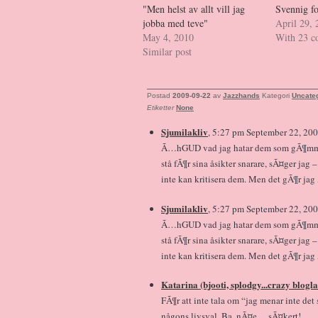
"Men helst av allt vill jag
Svennig f
jobba med teve"
April 29,
May 4, 2010
With 23 
Similar post
Postad
2009-09-22
av
Jazzhands
Kategori
Uncate
Etiketter
None
Sjumilakliv
, 5:27 pm September 22, 200
Ã…hGUD vad jag hatar dem som gÃ¶mmer 
stå fÃ¶r sina åsikter snarare, sÃ¤ger jag
inte kan kritisera dem. Men det gÃ¶r jag
Sjumilakliv
, 5:27 pm September 22, 200
Ã…hGUD vad jag hatar dem som gÃ¶mmer 
stå fÃ¶r sina åsikter snarare, sÃ¤ger jag
inte kan kritisera dem. Men det gÃ¶r jag
Katarina (bjooti, splodgy...crazy blogl
FÃ¶r att inte tala om “jag menar inte det 
någons livsval. Ba, nÃ¤e… sÃ¤kert!