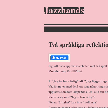
Jazzhands
Två språkliga reflekti
Jag vill rikta uppmärksamheten mot två språkl
förundrar mig för tillfället.
1. “Jag är bara ärlig” alt. “Jag lägger inga
Vad är grejen med det? Att säga någonting som 
uppfattas som förolämpande eller i alla fall 
försvara sig med “Jag är bara ärlig”?
För att “ärlighet” kan inte förolämpa?
Antingen är man ärlig utan att behöva påpeka 