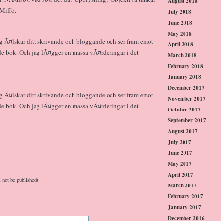
August 2018
 Miffo.
July 2018
June 2018
May 2018
jag Ã¤lskar ditt skrivande och bloggande och ser fram emot
April 2018
e bok. Och jag lÃ¤gger en massa vÃ¤rderingar i det
March 2018
February 2018
January 2018
December 2017
jag Ã¤lskar ditt skrivande och bloggande och ser fram emot
November 2017
e bok. Och jag lÃ¤gger en massa vÃ¤rderingar i det
October 2017
September 2017
August 2017
July 2017
June 2017
May 2017
April 2017
l not be published)
March 2017
February 2017
January 2017
December 2016