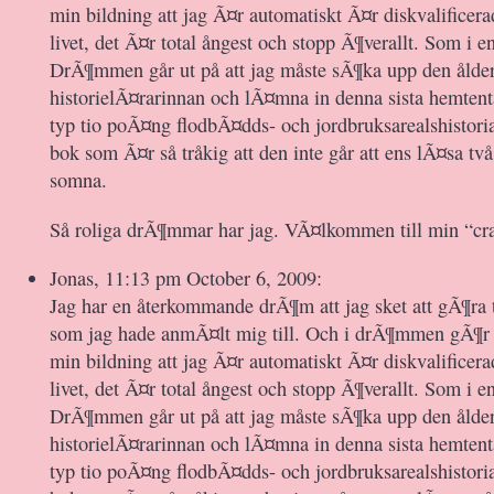
min bildning att jag Ã¤r automatiskt Ã¤r diskvalificerad
livet, det Ã¤r total ångest och stopp Ã¶verallt. Som i 
DrÃ¶mmen går ut på att jag måste sÃ¶ka upp den ålder
historielÃ¤rarinnan och lÃ¤mna in denna sista hemtent
typ tio poÃ¤ng flodbÃ¤dds- och jordbruksarealshistori
bok som Ã¤r så tråkig att den inte går att ens lÃ¤sa två 
somna.
Så roliga drÃ¶mmar har jag. VÃ¤lkommen till min “cr
Jonas, 11:13 pm October 6, 2009:
Jag har en återkommande drÃ¶m att jag sket att gÃ¶ra 
som jag hade anmÃ¤lt mig till. Och i drÃ¶mmen gÃ¶r d
min bildning att jag Ã¤r automatiskt Ã¤r diskvalificerad
livet, det Ã¤r total ångest och stopp Ã¶verallt. Som i 
DrÃ¶mmen går ut på att jag måste sÃ¶ka upp den ålder
historielÃ¤rarinnan och lÃ¤mna in denna sista hemtent
typ tio poÃ¤ng flodbÃ¤dds- och jordbruksarealshistori