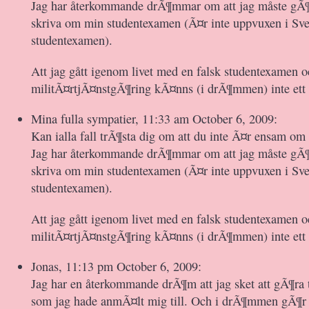
Jag har återkommande drÃ¶mmar om att jag måste gÃ
skriva om min studentexamen (Ã¤r inte uppvuxen i Sver
studentexamen).
Att jag gått igenom livet med en falsk studentexamen o
militÃ¤rtjÃ¤nstgÃ¶ring kÃ¤nns (i drÃ¶mmen) inte ett 
Mina fulla sympatier, 11:33 am October 6, 2009:
Kan ialla fall trÃ¶sta dig om att du inte Ã¤r ensam o
Jag har återkommande drÃ¶mmar om att jag måste gÃ
skriva om min studentexamen (Ã¤r inte uppvuxen i Sver
studentexamen).
Att jag gått igenom livet med en falsk studentexamen o
militÃ¤rtjÃ¤nstgÃ¶ring kÃ¤nns (i drÃ¶mmen) inte ett 
Jonas, 11:13 pm October 6, 2009:
Jag har en återkommande drÃ¶m att jag sket att gÃ¶ra 
som jag hade anmÃ¤lt mig till. Och i drÃ¶mmen gÃ¶r d