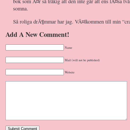
bok som Ã¤r så tråkig att den inte går att ens lÃ¤sa två 
somna.
Så roliga drÃ¶mmar har jag. VÃ¤lkommen till min “cr
Add A New Comment!
Name
Mail (will not be published)
Website