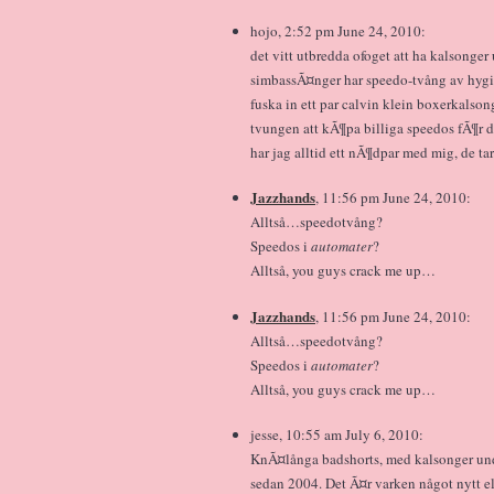
hojo, 2:52 pm June 24, 2010:
det vitt utbredda ofoget att ha kalsonger u
simbassÃ¤nger har speedo-tvång av hygi
fuska in ett par calvin klein boxerkalsong
tvungen att kÃ¶pa billiga speedos fÃ¶r 
har jag alltid ett nÃ¶dpar med mig, de ta
Jazzhands
, 11:56 pm June 24, 2010:
Alltså…speedotvång?
Speedos i
automater
?
Alltså, you guys crack me up…
Jazzhands
, 11:56 pm June 24, 2010:
Alltså…speedotvång?
Speedos i
automater
?
Alltså, you guys crack me up…
jesse, 10:55 am July 6, 2010:
KnÃ¤långa badshorts, med kalsonger under
sedan 2004. Det Ã¤r varken något nytt e