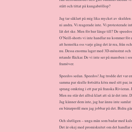
stått och tittat på kungabröllop?
Jag tar såklart på mig lika mycket av skulden
ni andra. Vi reagerade inte. Vi protesterade in
lät det ske. Men för hur länge till? De speedo
O’Neill-shorts vi inte handlar nu kommer för 
att hemsöka oss varje gång det är rea, från oc
nu. Dessa enorma lager med 3D-mönstrat och i
retande fläckar. De vi inte ser på mansben i s
framöver.
Speedos sedan. Speedos! Jag trodde det var en
samma par skulle fortsätta köra med sitt par,
sprang omkring i ett par på franska Rivieran. 
Men nu står det alltså klart att så är det int
Jag känner dem inte, jag har ännu inte samlat 
en bärarprofil men jag jobbar på det. Bidra gä
Och slutligen – unga män som badar med kals
Det är okej med promiskuitet om det handlar om