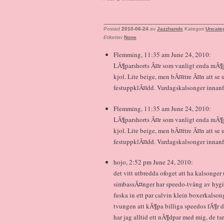
Postad
2010-06-24
av
Jazzhands
Kategori
Uncate
Etiketter
None
Flemming, 11:35 am June 24, 2010:
LÃ¶parshorts Ã¤r som vanligt enda mÃ¶j
kjol. Lite beige, men bÃ¤ttre Ã¤n att se 
festuppklÃ¤dd. Vardagskalsonger innanfÃ¶
Flemming, 11:35 am June 24, 2010:
LÃ¶parshorts Ã¤r som vanligt enda mÃ¶j
kjol. Lite beige, men bÃ¤ttre Ã¤n att se 
festuppklÃ¤dd. Vardagskalsonger innanfÃ¶
hojo, 2:52 pm June 24, 2010:
det vitt utbredda ofoget att ha kalsonger u
simbassÃ¤nger har speedo-tvång av hygi
fuska in ett par calvin klein boxerkalsong
tvungen att kÃ¶pa billiga speedos fÃ¶r 
har jag alltid ett nÃ¶dpar med mig, de ta