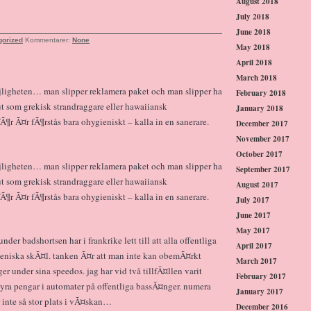
August 2018
July 2018
June 2018
gorized
Kommentarer:
None
May 2018
April 2018
March 2018
ligheten… man slipper reklamera paket och man slipper ha
February 2018
ut som grekisk strandraggare eller hawaiiansk
January 2018
r Ã¤r fÃ¶rstås bara ohygieniskt – kalla in en sanerare.
December 2017
November 2017
October 2017
ligheten… man slipper reklamera paket och man slipper ha
September 2017
ut som grekisk strandraggare eller hawaiiansk
August 2017
r Ã¤r fÃ¶rstås bara ohygieniskt – kalla in en sanerare.
July 2017
June 2017
May 2017
nder badshortsen har i frankrike lett till att alla offentliga
April 2017
eniska skÃ¤l. tanken Ã¤r att man inte kan obemÃ¤rkt
March 2017
er under sina speedos. jag har vid två tillfÃ¤llen varit
February 2017
dyra pengar i automater på offentliga bassÃ¤nger. numera
January 2017
r inte så stor plats i vÃ¤skan…
December 2016