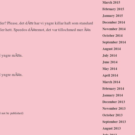
March 2015
February 2015
January 2015
December 2014
? Please, det dÃ¤r har vi yngre killar haft som standard
November 2014
ller hett. Speedos dÃ¤remot, det var tillochmed mer Ã¤n
October 2014
September 2014
August 2014
d yngre mÃ¤n.
July 2014
June 2014
May 2014
d yngre mÃ¤n.
April 2014
March 2014
February 2014
January 2014
December 2013
November 2013
l not be published)
October 2013
September 2013
August 2013
July 2013