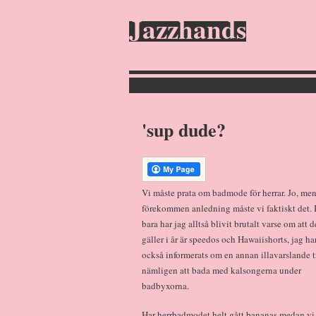
Jazzhands
'sup dude?
Vi måste prata om badmode för herrar. Jo, me
förekommen anledning måste vi faktiskt det. 
bara har jag alltså blivit brutalt varse om att 
gäller i år är speedos och Hawaiishorts, jag ha
också informerats om en annan illavarslande t
nämligen att bada med kalsongerna under
badbyxorna.
Har herrbadmodet helt gått bananas medan vi