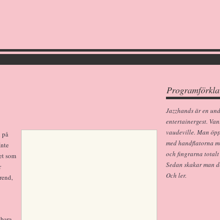
Programförkla
Jazzhands är en un
entertainergest. Van
vaudeville. Man öp
n på
med handflatorna m
Inte
och fingrarna totalt
det som
Sedan skakar man dem
r
Och ler.
rend,
 bara