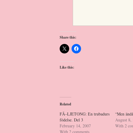
Share this:
Like this:
Related
FÃ–LJETONG: En trubadurs
“Men ändå
födelse. Del 3
August 8,
February 14, 2007
With 2 c
With 2 comments