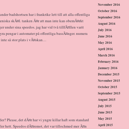
November 2016
October 2016
nder badshortsen har i frankrike lett till att alla offentliga
September 2016
eniska skÃ¤l. tanken Ã¤r att man inte kan obemÃ¤rkt
August 2016
er under sina speedos. jag har vid två tillfÃ¤llen varit
July 2016
dyra pengar i automater på offentliga bassÃ¤nger. numera
June 2016
r inte så stor plats i vÃ¤skan…
May 2016
April 2016
March 2016
February 2016
January 2016
December 2015
November 2015
October 2015
September 2015
August 2015
July 2015
June 2015
May 2015
? Please, det dÃ¤r har vi yngre killar haft som standard
April 2015
ller hett. Speedos dÃ¤remot, det var tillochmed mer Ã¤n