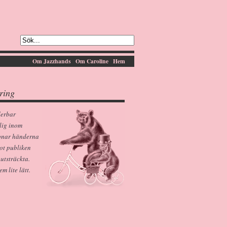
Om Jazzhands
Om Caroline
Hem
ring
derbar
lig inom
pnar händerna
ot publiken
 utsträckta.
 lite lätt.