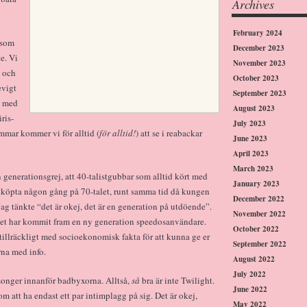
Archives
February 2024
 som
December 2023
te. Vi
November 2023
s och
October 2023
evigt
September 2023
h med
August 2023
ris-
July 2023
ommar kommer vi för alltid (
för alltid!
) att se i reabackar
June 2023
April 2023
March 2023
 generationsgrej, att 40-talistgubbar som alltid kört med
January 2023
 inköpta någon gång på 70-talet, runt samma tid då kungen
December 2022
Jag tänkte “det är okej, det är en generation på utdöende”.
November 2022
e. Det har kommit fram en ny generation speedosanvändare.
October 2022
tillräckligt med socioekonomisk fakta för att kunna ge er
September 2022
rna med info.
August 2022
July 2022
onger innanför badbyxorna. Alltså,
så
bra är inte Twilight.
June 2022
 att ha endast ett par intimplagg på sig. Det är okej,
May 2022