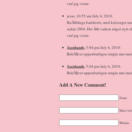
vad jag visste.
jesse, 10:55 am July 6, 2010:
KnÃ¤långa badshorts, med kalsonger under
sedan 2004. Det Ã¤r varken något nytt e
vad jag visste.
Jazzhands
, 5:04 pm July 6, 2010:
BehÃ¶ver uppenbarligen umgås mer me
Jazzhands
, 5:04 pm July 6, 2010:
BehÃ¶ver uppenbarligen umgås mer me
Add A New Comment!
Name
Mail (wil
Website