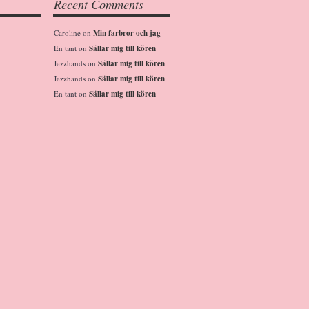
Recent Comments
Caroline
on
Min farbror och jag
En tant
on
Sällar mig till kören
Jazzhands
on
Sällar mig till kören
Jazzhands
on
Sällar mig till kören
En tant
on
Sällar mig till kören