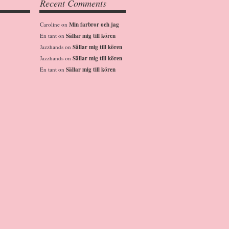
Recent Comments
Caroline
on
Min farbror och jag
En tant
on
Sällar mig till kören
Jazzhands
on
Sällar mig till kören
Jazzhands
on
Sällar mig till kören
En tant
on
Sällar mig till kören