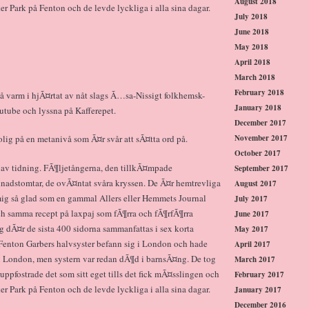
August 2018
 Park på Fenton och de levde lyckliga i alla sina dagar.
July 2018
June 2018
May 2018
April 2018
March 2018
February 2018
å varm i hjÃ¤rtat av nåt slags Ã…sa-Nissigt folkhemsk-
January 2018
outube och lyssna på Kafferepet.
December 2017
November 2017
lig på en metanivå som Ã¤r svår att sÃ¤tta ord på.
October 2017
n av tidning. FÃ¶ljetångerna, den tillkÃ¤mpade
September 2017
dnadstomtar, de ovÃ¤ntat svåra kryssen. De Ã¤r hemtrevliga
August 2017
ig så glad som en gammal Allers eller Hemmets Journal
July 2017
och samma recept på laxpaj som fÃ¶rra och fÃ¶rfÃ¶rra
June 2017
g dÃ¤r de sista 400 sidorna sammanfattas i sex korta
May 2017
t Fenton Garbers halvsyster befann sig i London och hade
April 2017
ill London, men systern var redan dÃ¶d i barnsÃ¤ng. De tog
March 2017
uppfostrade det som sitt eget tills det fick mÃ¤sslingen och
February 2017
 Park på Fenton och de levde lyckliga i alla sina dagar.
January 2017
December 2016