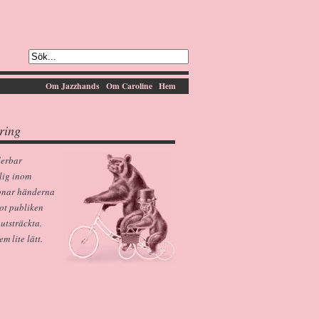
Om Jazzhands
Om Caroline
Hem
ring
derbar
lig inom
pnar händerna
ot publiken
 utsträckta.
 lite lätt.