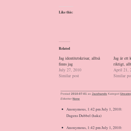
Like this:
Related
Jag identitetskrisar, alltså
Jag är ett
finns jag
riktigt, all
July 27, 2010
April 21,
Similar post
Similar po
Postad
2010-07-01
av
Jazzhands
Kategori
Uncate
Etiketter
None
Anonymous, 1:42 pm July 1, 2010:
Dagens Dubbel (haka)
Anonymous, 1:42 pm July 1, 2010: