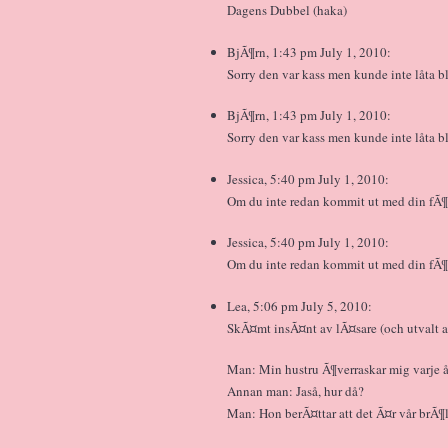
Dagens Dubbel (haka)
BjÃ¶rn, 1:43 pm July 1, 2010:
Sorry den var kass men kunde inte låta bl
BjÃ¶rn, 1:43 pm July 1, 2010:
Sorry den var kass men kunde inte låta bl
Jessica, 5:40 pm July 1, 2010:
Om du inte redan kommit ut med din fÃ¶de
Jessica, 5:40 pm July 1, 2010:
Om du inte redan kommit ut med din fÃ¶de
Lea, 5:06 pm July 5, 2010:
SkÃ¤mt insÃ¤nt av lÃ¤sare (och utvalt 
Man: Min hustru Ã¶verraskar mig varje å
Annan man: Jaså, hur då?
Man: Hon berÃ¤ttar att det Ã¤r vår brÃ¶