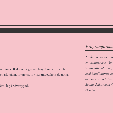
Programförkla
Jazzhands är en un
entertainergest. Van
vaudeville. Man öp
här finns ett skämt begravet. Något om att man får
med handflatorna m
h glo på monitorer som visar travet, hela dagarna.
och fingrarna totalt
Sedan skakar man dem
ämt. Jag är övertygad.
Och ler.