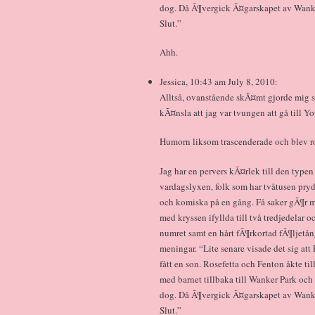
dog. Då Ã¶vergick Ã¤garskapet av Wanker
Slut.”
Ahh.
Jessica, 10:43 am July 8, 2010:
Alltså, ovanstående skÃ¤mt gjorde mig s
kÃ¤nsla att jag var tvungen att gå till Y
Humorn liksom trascenderade och blev ro
Jag har en pervers kÃ¤rlek till den type
vardagslyxen, folk som har tvåtusen pry
och komiska på en gång. Få saker gÃ¶r m
med kryssen ifyllda till två tredjedelar 
numret samt en hårt fÃ¶rkortad fÃ¶ljetån
meningar. “Lite senare visade det sig at
fått en son. Rosefetta och Fenton åkte t
med barnet tillbaka till Wanker Park och 
dog. Då Ã¶vergick Ã¤garskapet av Wanker
Slut.”