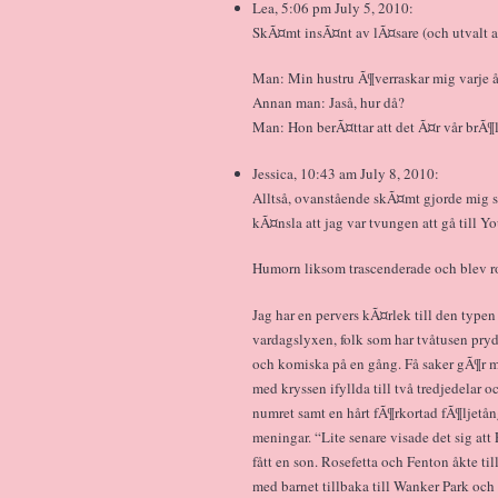
Lea, 5:06 pm July 5, 2010:
SkÃ¤mt insÃ¤nt av lÃ¤sare (och utvalt 
Man: Min hustru Ã¶verraskar mig varje å
Annan man: Jaså, hur då?
Man: Hon berÃ¤ttar att det Ã¤r vår brÃ¶
Jessica, 10:43 am July 8, 2010:
Alltså, ovanstående skÃ¤mt gjorde mig s
kÃ¤nsla att jag var tvungen att gå till Y
Humorn liksom trascenderade och blev ro
Jag har en pervers kÃ¤rlek till den type
vardagslyxen, folk som har tvåtusen pry
och komiska på en gång. Få saker gÃ¶r m
med kryssen ifyllda till två tredjedelar 
numret samt en hårt fÃ¶rkortad fÃ¶ljetån
meningar. “Lite senare visade det sig at
fått en son. Rosefetta och Fenton åkte t
med barnet tillbaka till Wanker Park och 