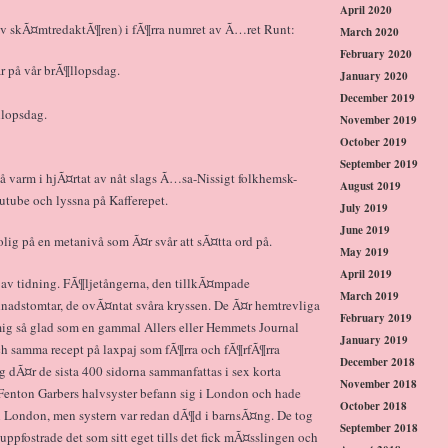
April 2020
av skÃ¤mtredaktÃ¶ren) i fÃ¶rra numret av Ã…ret Runt:
March 2020
February 2020
r på vår brÃ¶llopsdag.
January 2020
December 2019
llopsdag.
November 2019
October 2019
September 2019
å varm i hjÃ¤rtat av nåt slags Ã…sa-Nissigt folkhemsk-
August 2019
outube och lyssna på Kafferepet.
July 2019
June 2019
lig på en metanivå som Ã¤r svår att sÃ¤tta ord på.
May 2019
April 2019
n av tidning. FÃ¶ljetångerna, den tillkÃ¤mpade
March 2019
dnadstomtar, de ovÃ¤ntat svåra kryssen. De Ã¤r hemtrevliga
February 2019
ig så glad som en gammal Allers eller Hemmets Journal
January 2019
och samma recept på laxpaj som fÃ¶rra och fÃ¶rfÃ¶rra
December 2018
g dÃ¤r de sista 400 sidorna sammanfattas i sex korta
November 2018
t Fenton Garbers halvsyster befann sig i London och hade
October 2018
ill London, men systern var redan dÃ¶d i barnsÃ¤ng. De tog
September 2018
uppfostrade det som sitt eget tills det fick mÃ¤sslingen och