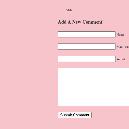
Ahh.
Add A New Comment!
Name
Mail (wil
Website