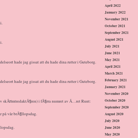
April 2022
January 2022
November 2021
i.
October 2021
September 2021
August 2021
i.
July 2021
June 2021
May 2021
lseort hade jag gissat att du hade dina rutter i Guteborg.
April 2021
March 2021
February 2021
lseort hade jag gissat att du hade dina rutter i Guteborg.
January 2021
November 2020
October 2020
av skÃ¤mtredaktÃ¶ren) i fÃ¶rra numret av Ã…ret Runt:
September 2020
r på vår brÃ¶llopsdag.
August 2020
July 2020
llopsdag.
June 2020
May 2020