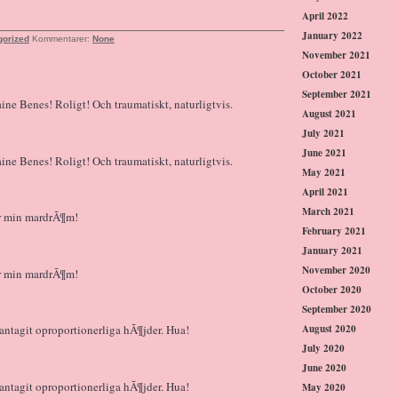
April 2022
January 2022
gorized
Kommentarer:
None
November 2021
October 2021
September 2021
ne Benes! Roligt! Och traumatiskt, naturligtvis.
August 2021
July 2021
June 2021
ne Benes! Roligt! Och traumatiskt, naturligtvis.
May 2021
April 2021
March 2021
¤r min mardrÃ¶m!
February 2021
January 2021
November 2020
¤r min mardrÃ¶m!
October 2020
September 2020
August 2020
antagit oproportionerliga hÃ¶jder. Hua!
July 2020
June 2020
antagit oproportionerliga hÃ¶jder. Hua!
May 2020