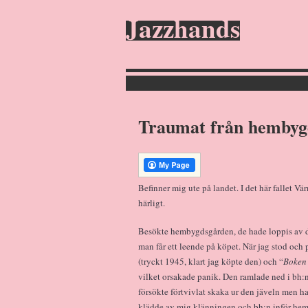
Jazzhands
Traumat från hembyg
Befinner mig ute på landet. I det här fallet V
härligt.
Besökte hembygdsgården, de hade loppis av d
man får ett leende på köpet. När jag stod oc
(tryckt 1945, klart jag köpte den) och “
Boken
vilket orsakade panik. Den ramlade ned i bh:n
försökte förtvivlat skaka ur den jäveln men h
klädde av mig klänningen och bh:n inför hem