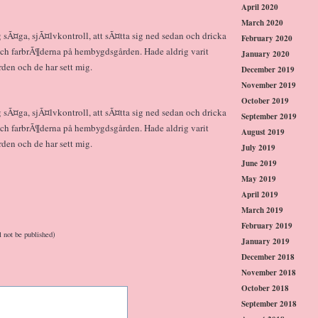
April 2020
March 2020
g sÃ¤ga, sjÃ¤lvkontroll, att sÃ¤tta sig ned sedan och dricka
February 2020
ch farbrÃ¶derna på hembygdsgården. Hade aldrig varit
January 2020
den och de har sett mig.
December 2019
November 2019
October 2019
g sÃ¤ga, sjÃ¤lvkontroll, att sÃ¤tta sig ned sedan och dricka
September 2019
ch farbrÃ¶derna på hembygdsgården. Hade aldrig varit
August 2019
den och de har sett mig.
July 2019
June 2019
May 2019
April 2019
March 2019
February 2019
l not be published)
January 2019
December 2018
November 2018
October 2018
September 2018