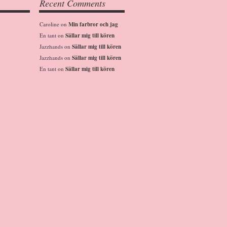
Recent Comments
Caroline
on
Min farbror och jag
En tant
on
Sällar mig till kören
Jazzhands
on
Sällar mig till kören
Jazzhands
on
Sällar mig till kören
En tant
on
Sällar mig till kören