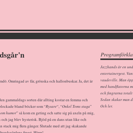
dsgår'n
Programförkla
Jazzhands är en un
entertainergest. Van
vaudeville. Man öp
ärmdö. Omringad av får, grönska och hallonbuskar. Ja, det är
med handflatorna m
och fingrarna totalt
Sedan skakar man dem
en gammaldags sorten där allting kostar en femma och
Och ler.
h plockade bland böcker som “
Rysare
“, “
Onkel Toms stuga
”
 om humor
” så kom en geting och satte sig på axeln på mig,
 och jag blev hysterisk. Bjöd på en dans utan like och
an stack mig flera gånger. Slutade med att jag skakande
bygdsgårdens finest. Häpp!