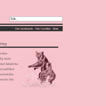
Om Jazzhands
Om Caroline
Hem
ring
derbar
lig inom
pnar händerna
ot publiken
 utsträckta.
 lite lätt.