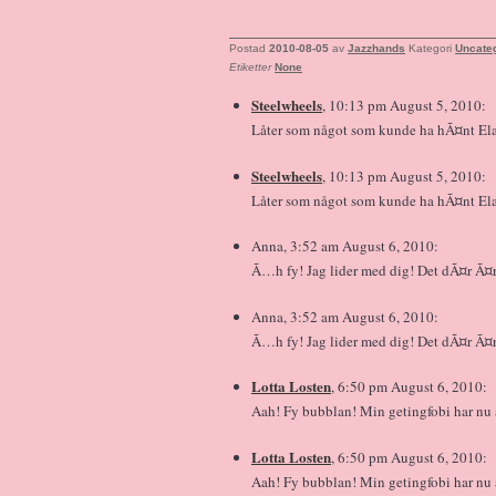
Postad
2010-08-05
av
Jazzhands
Kategori
Uncate
Etiketter
None
Steelwheels
, 10:13 pm August 5, 2010:
Låter som något som kunde ha hÃ¤nt Elai
Steelwheels
, 10:13 pm August 5, 2010:
Låter som något som kunde ha hÃ¤nt Elai
Anna, 3:52 am August 6, 2010:
Ã…h fy! Jag lider med dig! Det dÃ¤r Ã
Anna, 3:52 am August 6, 2010:
Ã…h fy! Jag lider med dig! Det dÃ¤r Ã
Lotta Losten
, 6:50 pm August 6, 2010:
Aah! Fy bubblan! Min getingfobi har nu 
Lotta Losten
, 6:50 pm August 6, 2010:
Aah! Fy bubblan! Min getingfobi har nu 