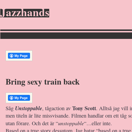
Jazzhands
Bring sexy train back
Tony Scott
Unstoppable
Såg
, tågaction av
. Alltså jag vill 
men titeln är lite missvisande. Filmen handlar om ett tåg 
unstoppable
utan förare. Och det är “
“…eller inte.
Based on a true story dessutom. Jag hatar “based on a true 