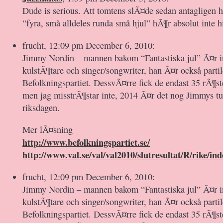
Dude is serious. Att tomtens slÃ¤de sedan antagligen 
“fyra, små alldeles runda små hjul” hÃ¶r absolut inte hi
frucht, 12:09 pm December 6, 2010:
Jimmy Nordin – mannen bakom “Fantastiska jul” Ã¤r i
kulstÃ¶tare och singer/songwriter, han Ã¤r också parti
Befolkningspartiet. DessvÃ¤rre fick de endast 35 rÃ¶ste
men jag misstrÃ¶star inte, 2014 Ã¤r det nog Jimmys tur 
riksdagen.
Mer lÃ¤sning
http://www.befolkningspartiet.se/
http://www.val.se/val/val2010/slutresultat/R/rike/in
frucht, 12:09 pm December 6, 2010:
Jimmy Nordin – mannen bakom “Fantastiska jul” Ã¤r i
kulstÃ¶tare och singer/songwriter, han Ã¤r också parti
Befolkningspartiet. DessvÃ¤rre fick de endast 35 rÃ¶ste