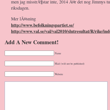
men jag misstrÃ¶star inte, 2014 Ã¤r det nog Jimmys tur 
riksdagen.
Mer lÃ¤sning
http://www.befolkningspartiet.se/
http://www.val.se/val/val2010/slutresultat/R/rike/in
Add A New Comment!
Name
Mail (will not be published)
Website