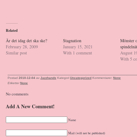
Related
Är det idag det ska ske?
Stagnation
Mönster o
February 28, 2009
January 15, 2021
spindelnä
Similar post
With 1 comment
August 1
With 5 c
Postad
2010-12-04
av
Jazzhands
Kategori
Uncategorized
Kommentarer:
None
Etiketter
None
No comments
Add A New Comment!
Name
Mail (will not be published)