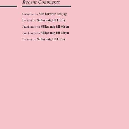
Recent Comments
Caroline
on
Min farbror och jag
En tant
on
Sällar mig till kören
Jazzhands
on
Sällar mig till kören
Jazzhands
on
Sällar mig till kören
En tant
on
Sällar mig till kören