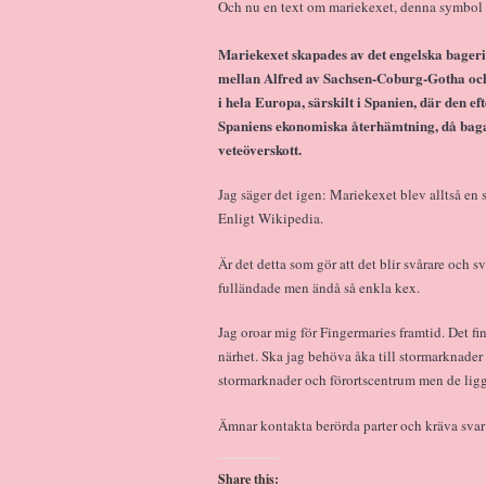
Och nu en text om mariekexet, denna symbol
Mariekexet skapades av det engelska bagerie
mellan Alfred av Sachsen-Coburg-Gotha oc
i hela Europa, särskilt i Spanien, där den e
Spaniens ekonomiska återhämtning, då bag
veteöverskott.
Jag säger det igen: Mariekexet blev alltså en
Enligt Wikipedia.
Är det detta som gör att det blir svårare och s
fulländade men ändå så enkla kex.
Jag oroar mig för Fingermaries framtid. Det fin
närhet. Ska jag behöva åka till stormarknader 
stormarknader och förortscentrum men de ligge
Ämnar kontakta berörda parter och kräva svar 
Share this: