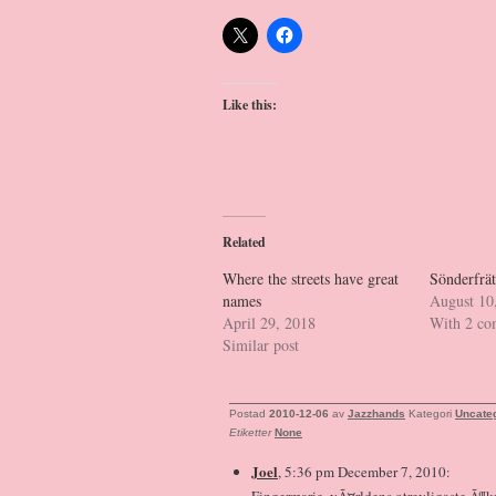
Like this:
Related
Where the streets have great
Sönderfrät
names
August 10
April 29, 2018
With 2 c
Similar post
Postad
2010-12-06
av
Jazzhands
Kategori
Uncate
Etiketter
None
Joel
, 5:36 pm December 7, 2010:
Fingermarie, vÃ¤rldens otrevligaste Ã¶