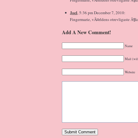
Joel
, 5:36 pm December 7, 2010:
Fingermarie, vÃ¤rldens otrevligaste Ã¶
Add A New Comment!
Name
Mail (wil
Website