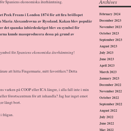
Archives
 för Spaniens ekonomiska återhämtning.
t Peek Freans i London 1874 för att fira bröllopet
February 2024
h Maria Alexandrovna av Ryssland. Kakan blev populär
December 2023
fter det spanska inbördeskriget blev en symbol för
November 2023
arna kunde massproducera dessa på grund av
October 2023
September 2023
August 2023
 symbol för
Spaniens ekonomiska återhämtning
!
July 2023
June 2023
April 2023
vårare att hitta Fingermarie, mitt favoritkex? Detta
March 2023
January 2023
December 2022
ns varken på COOP eller ICA längre, i alla fall inte i min
November 2022
eller förortscentrum för att inhandla? Jag har inget emot
October 2022
r långt bort.
September 2022
August 2022
i frågan.
July 2022
June 2022
May 2022