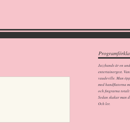
Programförkla
Jazzhands är en un
entertainergest. Van
vaudeville. Man öp
med handflatorna m
och fingrarna totalt
Sedan skakar man dem
Och ler.