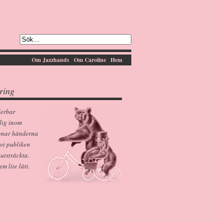
Om Jazzhands
Om Caroline
Hem
ring
derbar
lig inom
pnar händerna
ot publiken
 utsträckta.
 lite lätt.