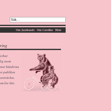
Om Jazzhands
Om Caroline
Hem
ring
derbar
lig inom
pnar händerna
ot publiken
 utsträckta.
 lite lätt.