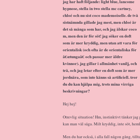
jag har haft följande: light blue, lancome
hypnose, stella in two stella mc cartney,
chloé och nu sist coco mademoiselle. de två
sistnämnda gillade jag mest, men chloé är
det så många som har, och jag älskar coco
m, men den är för söt! jag söker en doft
som är mer kryddig, men utan att vara för
orientalisk (och ofta är de orientaliska för
â€œtungaâ€ och passar mer äldre
kvinnor). jag gillar i allmänhet vanilj, och
trä, och jag letar efter en doft som är mer
jordnära, som inte känns så artificiell. tror
du du kan hjälpa mig, trots mina virriga
beskrivningar?
Hej hej!
Otrevlig situation! Hm, instinktivt tänker jag
kan man väl säga. Milt kryddig, inte söt, heml
Men du har också, i alla fall någon gång, tillt