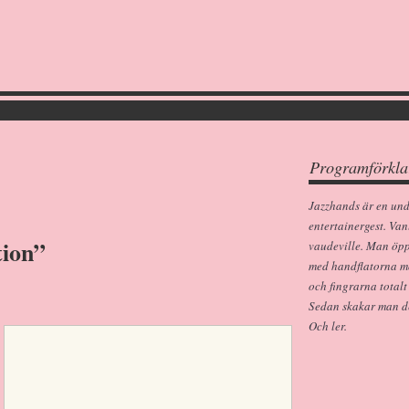
Programförkla
Jazzhands är en un
entertainergest. Van
tion”
vaudeville. Man öp
med handflatorna m
och fingrarna totalt
Sedan skakar man dem
Och ler.