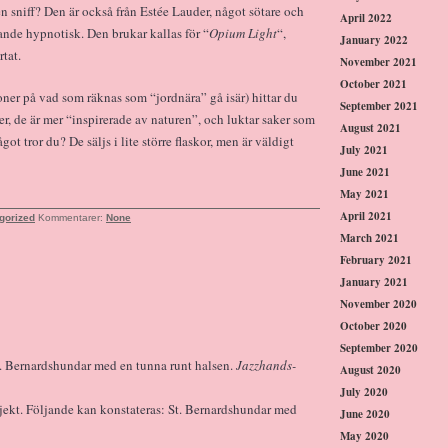
n sniff? Den är också från Estée Lauder, något sötare och
April 2022
ande hypnotisk. Den brukar kallas för “
Opium Light
“,
January 2022
tat.
November 2021
October 2021
oner på vad som räknas som “jordnära” gå isär) hittar du
September 2021
er, de är mer “inspirerade av naturen”, och luktar saker som
August 2021
ot tror du? De säljs i lite större flaskor, men är väldigt
July 2021
June 2021
May 2021
April 2021
gorized
Kommentarer:
None
March 2021
February 2021
January 2021
November 2020
October 2020
September 2020
. Bernardshundar med en tunna runt halsen.
Jazzhands-
August 2020
July 2020
objekt. Följande kan konstateras: St. Bernardshundar med
June 2020
May 2020