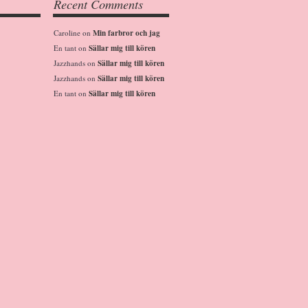
Recent Comments
Caroline
on
Min farbror och jag
En tant
on
Sällar mig till kören
Jazzhands
on
Sällar mig till kören
Jazzhands
on
Sällar mig till kören
En tant
on
Sällar mig till kören