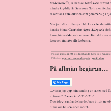
Mademoiselle
) så kanske
Youth Dew
är värd e
mindre kryddig än Sensuous Noir, men fortfar
säkert tack vare orkidén som gömmer sig i hjär
Mer jordnära dofter (och här kan våra definiti
Guerlains
kanske bland
Aqua Allegoria
-doft
fikon, friska örter och mimosa. Kan det vara någ
lätta och framför allt lättburna.
Postad
2011-03-04
av
Jazzhands
Kategori:
Uncate
Etiketter:
guerlain aqua allegoria
,
youth dew
På allmän begäran…
…viasar jag upp min samling av saker med St
exklusivt! Hemma hos! Obs! Obs!
Trots idogt samlande har det bara blivit tre 
tunna om halsen
är
en raritet.