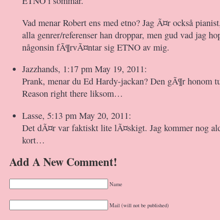
ETNO i sommar.
Vad menar Robert ens med etno? Jag Ã¤r också pianis
alla genrer/referenser han droppar, men gud vad jag ho
någonsin fÃ¶rvÃ¤ntar sig ETNO av mig.
Jazzhands, 1:17 pm May 19, 2011:
Prank, menar du Ed Hardy-jackan? Den gÃ¶r honom tuf
Reason right there liksom…
Lasse, 5:13 pm May 20, 2011:
Det dÃ¤r var faktiskt lite lÃ¤skigt. Jag kommer nog ald
kort…
Add A New Comment!
Name
Mail (will not be published)