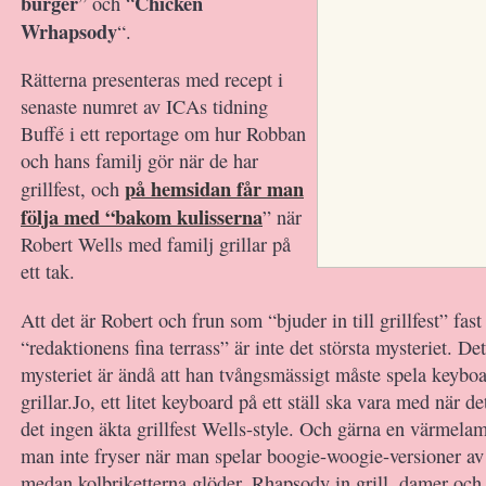
burger
Chicken
” och “
Wrhapsody
“.
Rätterna presenteras med recept i
senaste numret av ICAs tidning
Buffé i ett reportage om hur Robban
och hans familj gör när de har
på hemsidan får man
grillfest, och
följa med “bakom kulisserna
” när
Robert Wells med familj grillar på
ett tak.
Att det är Robert och frun som “bjuder in till grillfest” fast
“redaktionens fina terrass” är inte det största mysteriet. De
mysteriet är ändå att han tvångsmässigt måste spela keyb
grillar.Jo, ett litet keyboard på ett ställ ska vara med när de
det ingen äkta grillfest Wells-style. Och gärna en värmelam
man inte fryser när man spelar boogie-woogie-versioner av
medan kolbriketterna glöder. Rhapsody in grill, damer och h