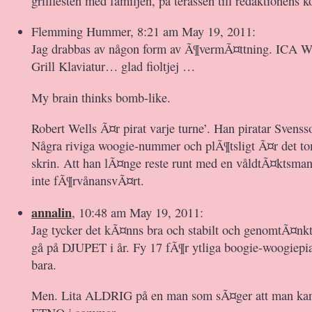
grillfesten med familjen, på terassen till redaktionens k
Flemming Hummer, 8:21 am May 19, 2011:
Jag drabbas av någon form av Ã¶vermÃ¤ttning. ICA Wel
Grill Klaviatur… glad fioltjej …
My brain thinks bomb-like.
Robert Wells Ã¤r pirat varje turne’. Han piratar Svenss
Några riviga woogie-nummer och plÃ¶tsligt Ã¤r det tom
skrin. Att han lÃ¤nge reste runt med en våldtÃ¤ktsman
inte fÃ¶rvånansvÃ¤rt.
annalin
, 10:48 am May 19, 2011:
Jag tycker det kÃ¤nns bra och stabilt och genomtÃ¤nkt
gå på DJUPET i år. Fy 17 fÃ¶r ytliga boogie-woogiepia
bara.
Men. Lita ALDRIG på en man som sÃ¤ger att man kan