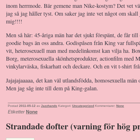
inom herrmode. Bär gemene man Nike-kostym? Det vet väl
jag så jag håller tyst. Om saker jag inte vet något om skall 
mig!!!!
Men så här: 45-åriga män har det sjukt förspänt, de får till
goodie bags än oss andra. Godispåsen från King var fullsp
vit, heterosexuell man med medelinkomst kan vilja ha. Box
Borg, meterosexuella skönhetsprodukter, actionfilm med Ma
vinkylarväska, fiskarhatt och deckare. Och en vit t-shirt fr
Jajajajaaaaa, det kan väl utlandsfödda, homosexuella män 
Men jag såg inte till dem på King-galan.
Postad
2011-05-12
av
Jazzhands
Kategori:
Uncategorized
Kommentarer:
None
Etiketter
None
Strandade dofter (varning för hög pr