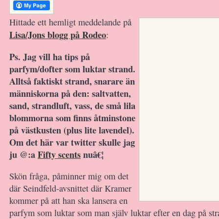
Hittade ett hemligt meddelande på
Lisa/Jons blogg på Rodeo
:
Ps. Jag vill ha tips på
parfym/dofter som luktar strand.
Alltså faktiskt strand, snarare än
människorna på den: saltvatten,
sand, strandluft, vass, de små lila
blommorna som finns åtminstone
på västkusten (plus lite lavendel).
Om det här var twitter skulle jag
ju @:a
Fifty scents
nuâ€¦
Skön fråga, påminner mig om det
där Seindfeld-avsnittet där Kramer
kommer på att han ska lansera en
parfym som luktar som man själv luktar efter en dag på s