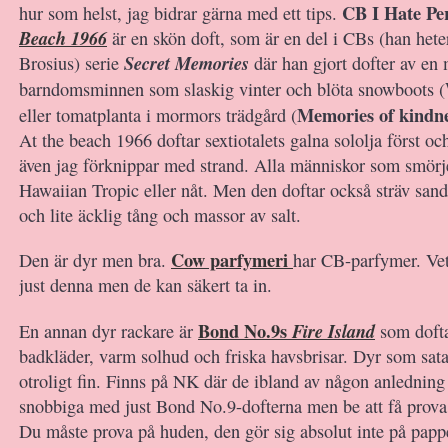
CB I Hate P
hur som helst, jag bidrar gärna med ett tips.
Beach 1966
är en skön doft, som är en del i CBs (han hete
Secret Memories
Brosius) serie
där han gjort dofter av en
barndomsminnen som slaskig vinter och blöta snowboots (
Memories of kindn
eller tomatplanta i mormors trädgård (
At the beach 1966 doftar sextiotalets galna sololja först och
även jag förknippar med strand. Alla människor som smörj
Hawaiian Tropic eller nåt. Men den doftar också sträv sand
och lite äcklig tång och massor av salt.
Cow parfymeri
Den är dyr men bra.
har CB-parfymer. Vet
just denna men de kan säkert ta in.
Bond No.9s
Fire Island
En annan dyr rackare är
som dofta
badkläder, varm solhud och friska havsbrisar. Dyr som sat
otroligt fin. Finns på NK där de ibland av någon anledning 
snobbiga med just Bond No.9-dofterna men be att få prov
Du måste prova på huden, den gör sig absolut inte på papp