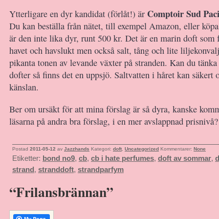
Comptoir Sud Pac
Ytterligare en dyr kandidat (förlåt!) är
Du kan beställa från nätet, till exempel Amazon, eller köp
är den inte lika dyr, runt 500 kr. Det är en marin doft som
havet och havslukt men också salt, tång och lite liljekonvalj
pikanta tonen av levande växter på stranden. Kan du tänka 
dofter så finns det en uppsjö. Saltvatten i håret kan säkert 
känslan.
Ber om ursäkt för att mina förslag är så dyra, kanske komm
läsarna på andra bra förslag, i en mer avslappnad prisnivå?
Postad
2011-05-12
av
Jazzhands
Kategori:
doft
,
Uncategorized
Kommentarer:
None
Etiketter:
bond no9
,
cb
,
cb i hate perfumes
,
doft av sommar
,
d
strand
,
stranddoft
,
strandparfym
“Frilansbrännan”