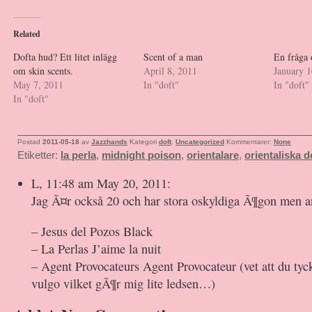
Related
Dofta hud? Ett litet inlägg
Scent of a man
En fråga 
om skin scents.
April 8, 2011
January 1
May 7, 2011
In "doft"
In "doft"
In "doft"
Postad
2011-05-18
av
Jazzhands
Kategori
doft
,
Uncategorized
Kommentarer:
None
Etiketter:
la perla
,
midnight poison
,
orientalare
,
orientaliska d
L, 11:48 am May 20, 2011:
Jag Ã¤r också 20 och har stora oskyldiga Ã¶gon men 
– Jesus del Pozos Black
– La Perlas J’aime la nuit
– Agent Provocateurs Agent Provocateur (vet att du tyc
vulgo vilket gÃ¶r mig lite ledsen…)