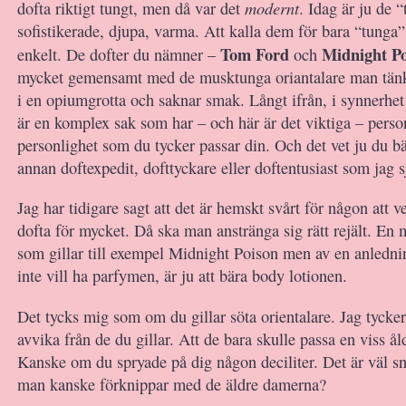
modernt
dofta riktigt tungt, men då var det
. Idag är ju de 
sofistikerade, djupa, varma. Att kalla dem för bara “tunga” 
Tom Ford
Midnight P
enkelt. De dofter du nämner –
och
mycket gemensamt med de musktunga oriantalare man tänk
i en opiumgrotta och saknar smak. Långt ifrån, i synnerh
är en komplex sak som har – och här är det viktiga – perso
personlighet som du tycker passar din. Och det vet ju du b
annan doftexpedit, dofttyckare eller doftentusiast som jag s
Jag har tidigare sagt att det är hemskt svårt för någon att v
dofta för mycket. Då ska man anstränga sig rätt rejält. En
som gillar till exempel Midnight Poison men av en anledni
inte vill ha parfymen, är ju att bära body lotionen.
Det tycks mig som om du gillar söta orientalare. Jag tycker 
avvika från de du gillar. Att de bara skulle passa en viss ål
Kanske om du spryade på dig någon deciliter. Det är väl 
man kanske förknippar med de äldre damerna?