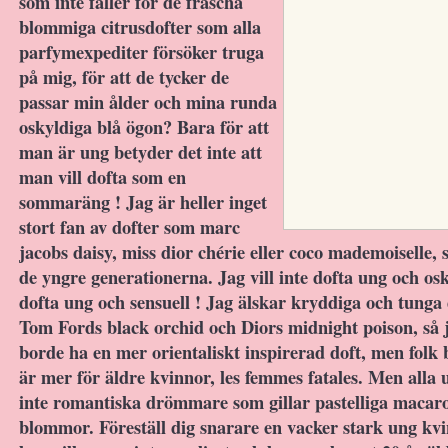
som inte faller för de fräscha
blommiga citrusdofter som alla
parfymexpediter försöker truga
på mig, för att de tycker de
passar min ålder och mina runda
oskyldiga blå ögon? Bara för att
man är ung betyder det inte att
man vill dofta som en
sommaräng ! Jag är heller inget
stort fan av dofter som marc
jacobs daisy, miss dior chérie eller coco mademoiselle, s
de yngre generationerna. Jag vill inte dofta ung och osku
dofta ung och sensuell ! Jag älskar kryddiga och tunga 
Tom Fords black orchid och Diors midnight poison, så j
borde ha en mer orientaliskt inspirerad doft, men folk
är mer för äldre kvinnor, les femmes fatales. Men alla
inte romantiska drömmare som gillar pastelliga macar
blommor. Föreställ dig snarare en vacker stark ung kv