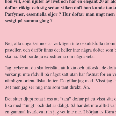
hon vill, som njuter av livet och har en elegant 20 år ä
doftar rökigt och säg sedan vilken doft hon kunde tank
Parfymer, essentiella oljor ? Hur doftar man ungt men 
sexigt på samma gång ?
Nej, alla unga kvinnor är verkligen inte oskuldsfulla drö
pasteller, och därför finns det heller inte några dofter som
ska ha. Det borde ju expediterna om några veta.
Jag tycker att du ska fortsätta att lukta och utforska de doft
verkar ju inte rådvill på något sätt utan har fastnat för en v
nämligen orientaliska dofter. De gillar jag med. Visst jag är
34) men jag ser mig inte som tant direkt. Än.
Det sitter djupt rotat i oss att “tant” doftar på ett visst sätt 
lika med “tungt” och det är dåligt. Så har det inte alltid var
en gammal kvarleva från jag vet inte när. I början av förra