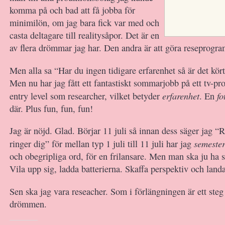
komma på och bad att få jobba för
minimilön, om jag bara fick var med och
casta deltagare till realitysåpor. Det är en
av flera drömmar jag har. Den andra är att göra reseprogra
Men alla sa “Har du ingen tidigare erfarenhet så är det kör
Men nu har jag fått ett fantastiskt sommarjobb på ett tv-pr
erfarenhet
fo
entry level som researcher, vilket betyder
. En
där. Plus fun, fun, fun!
Jag är nöjd. Glad. Börjar 11 juli så innan dess säger jag “R
semeste
ringer dig” för mellan typ 1 juli till 11 juli har jag
och obegripliga ord, för en frilansare. Men man ska ju ha s
Vila upp sig, ladda batterierna. Skaffa perspektiv och landa
Sen ska jag vara reseacher. Som i förlängningen är ett ste
drömmen.