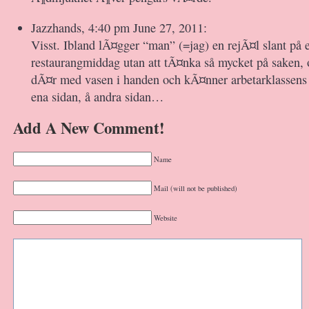
Jazzhands, 4:40 pm June 27, 2011:
Visst. Ibland lÃ¤gger “man” (=jag) en rejÃ¤l slant på e
restaurangmiddag utan att tÃ¤nka så mycket på saken, 
dÃ¤r med vasen i handen och kÃ¤nner arbetarklassen
ena sidan, å andra sidan…
Add A New Comment!
Name
Mail (will not be published)
Website