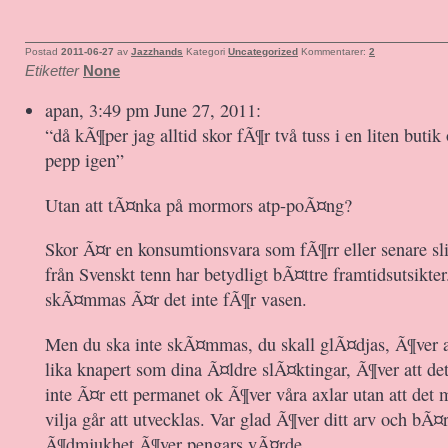
Postad
2011-06-27
av
Jazzhands
Kategori
Uncategorized
Kommentarer:
2
Etiketter
None
apan, 3:49 pm June 27, 2011:
“då kÃ¶per jag alltid skor fÃ¶r två tuss i en liten butik
pepp igen”
Utan att tÃ¤nka på mormors atp-poÃ¤ng?
Skor Ã¤r en konsumtionsvara som fÃ¶rr eller senare sl
från Svenskt tenn har betydligt bÃ¤ttre framtidsutsikte
skÃ¤mmas Ã¤r det inte fÃ¶r vasen.
Men du ska inte skÃ¤mmas, du skall glÃ¤djas, Ã¶ver at
lika knapert som dina Ã¤ldre slÃ¤ktingar, Ã¶ver att det
inte Ã¤r ett permanet ok Ã¶ver våra axlar utan att det
vilja går att utvecklas. Var glad Ã¶ver ditt arv och bÃ
Ã¶dmjukhet Ã¶ver pengars vÃ¤rde.