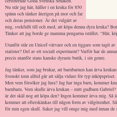
certifierade Goda Svenska Smaken.
Nu står jag här, håller i en kruka för 850
spänn och tänker återigen på mor och far
och deras pensioner. Är det vulgärt av
mig, svekfullt till och med, att köpa denna dyra kruka? B
Tänker att jag borde ge mamma pengarna istället. “Här, köp 
Utanför står en Unicef-värvare och en tiggare som tagit av 
statister? Del av ett socialt experiment? Varför har de annar
precis utanför stans kanske dyraste butik, i sin genre.
Jag tänker, som jag brukar, att barnbarnen kan ärva krukan 
Svenskt tenn alltid går att sälja vidare för typ inköpspriset.
Men vem försöker jag lura? Jag har inga barn, kommer knap
barnbarn. Vem skulle ärva krukan – mitt gudbarn Gabriel?
är det skäl nog att köpa den? Ingen kommer ärva mig. Så ä
kommer att efterskänkas till någon form av välgörenhet. Så
för min egen skull. Saker jag vill omge mig med innan de 