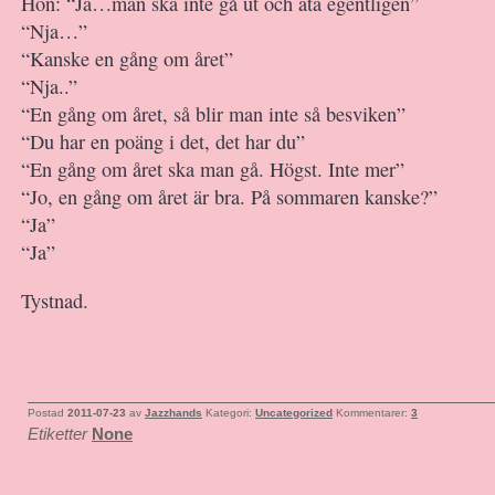
Hon: “Ja…man ska inte gå ut och äta egentligen”
“Nja…”
“Kanske en gång om året”
“Nja..”
“En gång om året, så blir man inte så besviken”
“Du har en poäng i det, det har du”
“En gång om året ska man gå. Högst. Inte mer”
“Jo, en gång om året är bra. På sommaren kanske?”
“Ja”
“Ja”
Tystnad.
Postad
2011-07-23
av
Jazzhands
Kategori:
Uncategorized
Kommentarer:
3
Etiketter
None