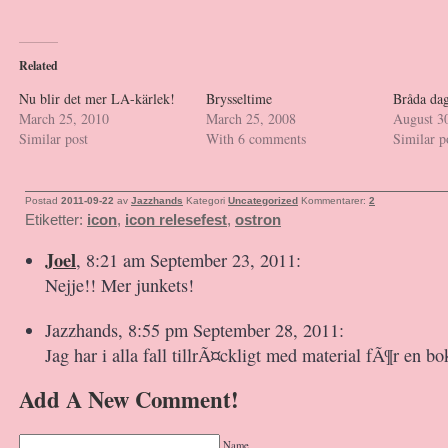
Related
Nu blir det mer LA-kärlek!
Brysseltime
Bråda da
March 25, 2010
March 25, 2008
August 3
Similar post
With 6 comments
Similar p
Postad
2011-09-22
av
Jazzhands
Kategori
Uncategorized
Kommentarer:
2
Etiketter:
icon
,
icon relesefest
,
ostron
Joel
, 8:21 am September 23, 2011:
Nejje!! Mer junkets!
Jazzhands, 8:55 pm September 28, 2011:
Jag har i alla fall tillrÃ¤ckligt med material fÃ¶r en bo
Add A New Comment!
Name