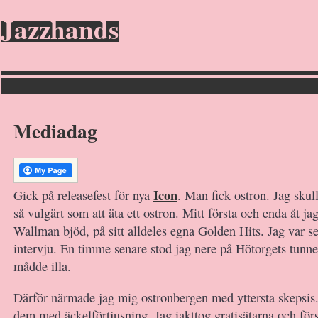
Jazzhands
Mediadag
Icon
Gick på releasefest för nya
. Man fick ostron. Jag skul
så vulgärt som att äta ett ostron. Mitt första och enda åt j
Wallman bjöd, på sitt alldeles egna Golden Hits. Jag var s
intervju. En timme senare stod jag nere på Hötorgets tunne
mådde illa.
Därför närmade jag mig ostronbergen med yttersta skepsis.
dem med äckelförtjusning. Jag iakttog gratisätarna och för