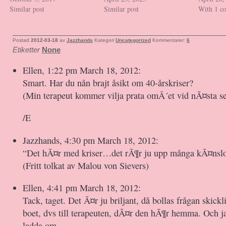
Similar post
Similar post
With 1 c
Postad
2012-03-18
av
Jazzhands
Kategori
Uncategorized
Kommentarer:
6
Etiketter
None
Ellen, 1:22 pm March 18, 2012:
Smart. Har du nån brajt åsikt om 40-årskriser?
(Min terapeut kommer vilja prata omÂ´et vid nÃ¤sta se
/E
Jazzhands, 4:30 pm March 18, 2012:
“Det hÃ¤r med kriser…det rÃ¶r ju upp många kÃ¤nsl
(Fritt tolkat av Malou von Sievers)
Ellen, 4:41 pm March 18, 2012:
Tack, taget. Det Ã¤r ju briljant, då bollas frågan skicklig
boet, dvs till terapeuten, dÃ¤r den hÃ¶r hemma. Och ja
ladda om.