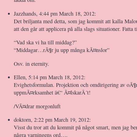
Jazzhands, 4:44 pm March 18, 2012:
Det briljanta med detta, som jag kommit att kalla Mal
att den går att applicera på alla slags situationer. Fatta 
“Vad ska vi ha till middag?”
“Middagar…rÃ¶r ju upp många kÃ¤nslor”
Osv. in eternity.
Ellen, 5:14 pm March 18, 2012:
Evighetsformulan. Projektion och omdirigering av oÃ¶
uppmÃ¤rksamhet â€“ Ã¤lskarÂ´t!
/VÃ¤drar morgonluft
doktorn, 2:22 pm March 19, 2012:
Visst du tror att du kommit på något smart, men jag b
några varningens ord….