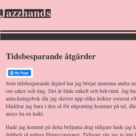
Jazzhands
Tidsbesparande åtgärder
Som tidsbesparande åtgärd har jag börjat anamma andra mä
om saker och ting. Det är både enkelt och bekvämt. Jag har
anteckningsbok där jag skriver upp olika åsikter sorterat e
bläddrar jag bara i den så för någonting kommer på tal, dä
anses ha en åsikt.
Hade jag kommit på detta briljanta drag tidigare hade jag 
dubbelt så många filmrecensioner. Tidigare såg jag ju inte 