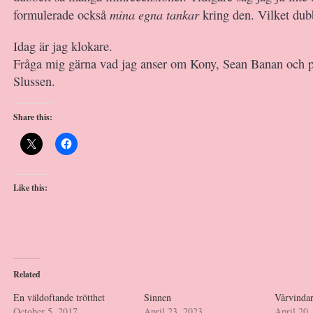
mina egna tankar
formulerade också
kring den. Vilket dub
Idag är jag klokare.
Fråga mig gärna vad jag anser om Kony, Sean Banan och p
Slussen.
Share this:
Like this:
Related
En väldoftande trötthet
Sinnen
Vårvinda
October 5, 2017
April 23, 2023
April 20,