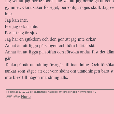
Jag vet att jag borde jobba. Jag vet att jag borde gå ut och
ve
gymmet. Göra saker för eget, personligt nöjes skull. Jag
inte.
Jag kan inte.
För jag orkar inte.
För att jag är sjuk.
Jag har en sjukdom och den gör att jag inte orkar.
Annat än att ligga på sängen och höra hjärtat slå.
Annat än att ligga på soffan och försöka andas fast det kä
går.
Tänka på när utandning övergår till inandning. Och försöka
tankar som säger att det vore skönt om utandningen bara s
inte blev till någon inandning alls.
Postad
2013-12-18
av
Jazzhands
Kategori:
Uncategorized
Kommentarer:
3
Etiketter
None