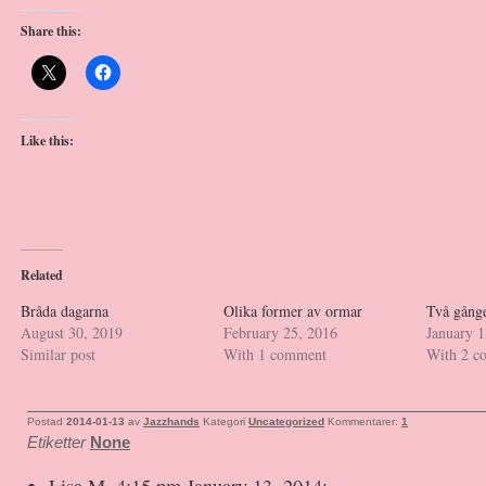
Share this:
Like this:
Related
Bråda dagarna
Olika former av ormar
Två gånge
August 30, 2019
February 25, 2016
January 1
Similar post
With 1 comment
With 2 c
Postad
2014-01-13
av
Jazzhands
Kategori
Uncategorized
Kommentarer:
1
Etiketter
None
Lisa M, 4:15 pm January 13, 2014: