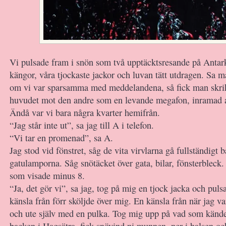
Vi pulsade fram i snön som två upptäcktsresande på Antark
kängor, våra tjockaste jackor och luvan tätt utdragen. Sa 
om vi var sparsamma med meddelandena, så fick man skri
huvudet mot den andre som en levande megafon, inramad 
Ändå var vi bara några kvarter hemifrån.
“Jag står inte ut”, sa jag till A i telefon.
“Vi tar en promenad”, sa A.
Jag stod vid fönstret, såg de vita virvlarna gå fullständigt 
gatulamporna. Såg snötäcket över gata, bilar, fönsterbleck
som visade minus 8.
“Ja, det gör vi”, sa jag, tog på mig en tjock jacka och puls
känsla från förr sköljde över mig. En känsla från när jag va
och ute själv med en pulka. Tog mig upp på vad som känd
backen i Hagsätra, fick snövind ni munnen, ner i halsen o