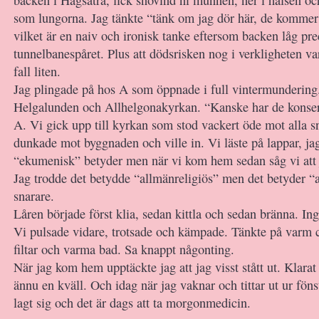
som lungorna. Jag tänkte “tänk om jag dör här, de kommer 
vilket är en naiv och ironisk tanke eftersom backen låg prec
tunnelbanespåret. Plus att dödsrisken nog i verkligheten va
fall liten.
Jag plingade på hos A som öppnade i full vintermundering
Helgalunden och Allhelgonakyrkan. “Kanske har de konsert
A. Vi gick upp till kyrkan som stod vackert öde mot alla s
dunkade mot byggnaden och ville in. Vi läste på lappar, ja
“ekumenisk” betyder men när vi kom hem sedan såg vi att j
Jag trodde det betydde “allmänreligiös” men det betyder “
snarare.
Låren började först klia, sedan kittla och sedan bränna. In
Vi pulsade vidare, trotsade och kämpade. Tänkte på varm 
filtar och varma bad. Sa knappt någonting.
När jag kom hem upptäckte jag att jag visst stått ut. Klara
ännu en kväll. Och idag när jag vaknar och tittar ut ur föns
lagt sig och det är dags att ta morgonmedicin.