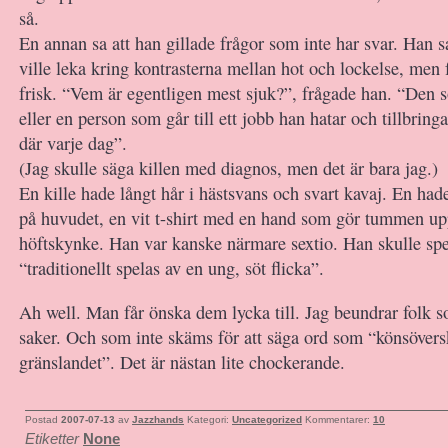
så.
En annan sa att han gillade frågor som inte har svar. Han s
ville leka kring kontrasterna mellan hot och lockelse, men 
frisk. “Vem är egentligen mest sjuk?”, frågade han. “Den 
eller en person som går till ett jobb han hatar och tillbring
där varje dag”.
(Jag skulle säga killen med diagnos, men det är bara jag.)
En kille hade långt hår i hästsvans och svart kavaj. En had
på huvudet, en vit t-shirt med en hand som gör tummen upp
höftskynke. Han var kanske närmare sextio. Han skulle spe
“traditionellt spelas av en ung, söt flicka”.
Ah well. Man får önska dem lycka till. Jag beundrar folk s
saker. Och som inte skäms för att säga ord som “könsövers
gränslandet”. Det är nästan lite chockerande.
Postad
2007-07-13
av
Jazzhands
Kategori:
Uncategorized
Kommentarer:
10
Etiketter
None