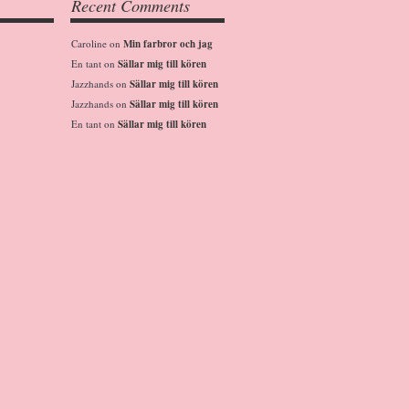
Recent Comments
Caroline
on
Min farbror och jag
En tant
on
Sällar mig till kören
Jazzhands
on
Sällar mig till kören
Jazzhands
on
Sällar mig till kören
En tant
on
Sällar mig till kören