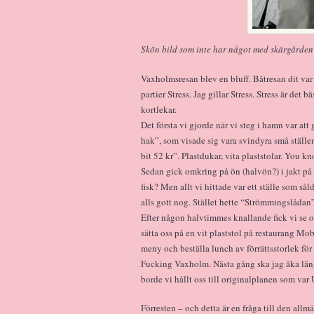
Skön bild som inte har något med skärgården 
Vaxholmsresan blev en bluff. Båtresan dit var d
partier Stress. Jag gillar Stress. Stress är det
kortlekar.
Det första vi gjorde när vi steg i hamn var att 
hak”, som visade sig vara svindyra små ställen
bit 52 kr”. Plastdukar, vita plaststolar. You kno
Sedan gick omkring på ön (halvön?) i jakt på 
fisk? Men allt vi hittade var ett ställe som så
alls gott nog. Stället hette “Strömmingslådan”
Efter någon halvtimmes knallande fick vi se os
sätta oss på en vit plaststol på restaurang M
meny och beställa lunch av förrättsstorlek för
Fucking Vaxholm. Nästa gång ska jag åka längt
borde vi hållt oss till originalplanen som var 
Förresten – och detta är en fråga till den allm