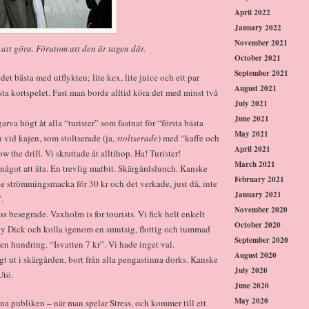
April 2022
January 2022
November 2021
att göra. Förutom att den är tagen där.
October 2021
September 2021
et bästa med utflykten; lite kex, lite juice och ett par
August 2021
 bästa kortspelet. Fast man borde alltid köra det med minst två
July 2021
June 2021
garva högt åt alla “turister” som fastnat för “första bästa
May 2021
 vid kajen, som stoltserade (ja,
stoltserade
) med “kaffe och
April 2021
w the drill. Vi skrattade åt alltihop. Ha! Turister!
March 2021
något att äta. En trevlig matbit. Skärgårdslunch. Kanske
February 2021
lde strömmingsmacka för 30 kr och det verkade, just då, inte
January 2021
.
November 2020
s besegrade. Vaxholm is for tourists. Vi fick helt enkelt
October 2020
oby Dick och kolla igenom en smutsig, flottig och tummad
September 2020
 en hundring. “Isvatten 7 kr”. Vi hade inget val.
August 2020
 ut i skärgården, bort från alla pengastinna dorks. Kanske
July 2020
Utö.
June 2020
May 2020
äna publiken – när man spelar Stress, och kommer till ett