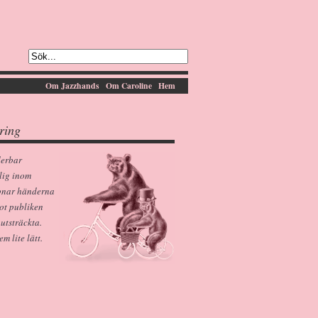
Om Jazzhands
Om Caroline
Hem
ring
derbar
lig inom
pnar händerna
ot publiken
 utsträckta.
 lite lätt.