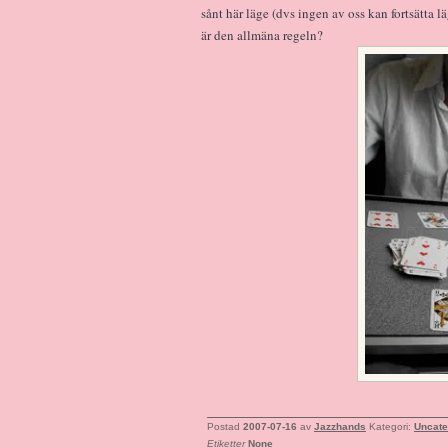
sånt här läge (dvs ingen av oss kan fortsätta 
är den allmäna regeln?
Postad
2007-07-16
av
Jazzhands
Kategori:
Uncate
Etiketter
None