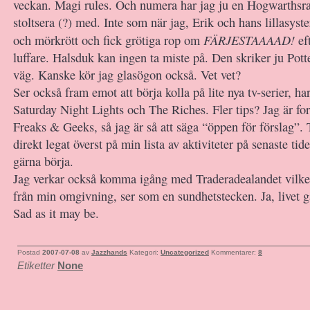
veckan. Magi rules. Och numera har jag ju en Hogwarthsra
stoltsera (?) med. Inte som när jag, Erik och hans lillasyste
FÄRJESTAAAAD!
och mörkrött och fick grötiga rop om
eft
luffare. Halsduk kan ingen ta miste på. Den skriker ju Pot
väg. Kanske kör jag glasögon också. Vet vet?
Ser också fram emot att börja kolla på lite nya tv-serier, har
Saturday Night Lights och The Riches. Fler tips? Jag är fo
Freaks & Geeks, så jag är så att säga “öppen för förslag”. T
direkt legat överst på min lista av aktiviteter på senaste tid
gärna börja.
Jag verkar också komma igång med Traderadealandet vilket j
från min omgivning, ser som en sundhetstecken. Ja, livet gå
Sad as it may be.
Postad
2007-07-08
av
Jazzhands
Kategori:
Uncategorized
Kommentarer:
8
Etiketter
None