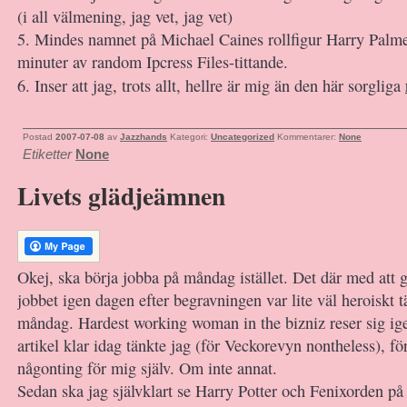
(i all välmening, jag vet, jag vet)
5. Mindes namnet på Michael Caines rollfigur Harry Palmer
minuter av random Ipcress Files-tittande.
6. Inser att jag, trots allt, hellre är mig än den här sorgliga
Postad
2007-07-08
av
Jazzhands
Kategori:
Uncategorized
Kommentarer:
None
Etiketter
None
Livets glädjeämnen
Okej, ska börja jobba på måndag istället. Det där med att gå
jobbet igen dagen efter begravningen var lite väl heroiskt
måndag. Hardest working woman in the bizniz reser sig ige
artikel klar idag tänkte jag (för Veckorevyn nontheless), för
någonting för mig själv. Om inte annat.
Sedan ska jag självklart se Harry Potter och Fenixorden på