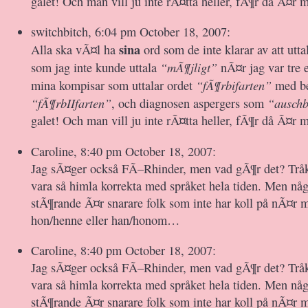
galet! Och man vill ju inte rÃ¤tta heller, fÃ¶r då Ã¤r
switchbitch, 6:04 pm October 18, 2007:
sina
Alla ska vÃ¤l ha
ord som de inte klarar av att utta
“mÃ¶jligt”
som jag inte kunde uttala
nÃ¤r jag var tre 
“fÃ¶rbifarten”
mina kompisar som uttalar ordet
med bet
“fÃ¶rbIIfarten”
“auschb
, och diagnosen aspergers som
galet! Och man vill ju inte rÃ¤tta heller, fÃ¶r då Ã¤r
Caroline, 8:40 pm October 18, 2007:
Jag sÃ¤ger också FÃ–Rhinder, men vad gÃ¶r det? Tråk
vara så himla korrekta med språket hela tiden. Men någ
stÃ¶rande Ã¤r snarare folk som inte har koll på nÃ¤r
hon/henne eller han/honom…
Caroline, 8:40 pm October 18, 2007:
Jag sÃ¤ger också FÃ–Rhinder, men vad gÃ¶r det? Tråk
vara så himla korrekta med språket hela tiden. Men någ
stÃ¶rande Ã¤r snarare folk som inte har koll på nÃ¤r