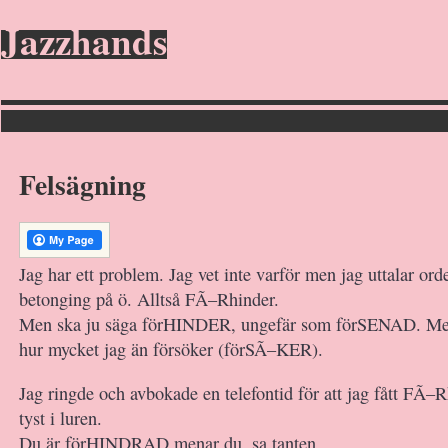
Jazzhands
Felsägning
Jag har ett problem. Jag vet inte varför men jag uttalar or
betonging på ö. Alltså FÃ–Rhinder.
Men ska ju säga förHINDER, ungefär som förSENAD. Men 
hur mycket jag än försöker (förSÃ–KER).
Jag ringde och avbokade en telefontid för att jag fått FÃ–R
tyst i luren.
Du är förHINDRAD menar du, sa tanten.