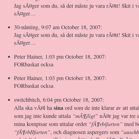
Jag sÃ¤ger som du, så det måste ju vara rÃ¤tt! Skit i 
sÃ¤ger…
30-nånting, 9:07 am October 18, 2007:
Jag sÃ¤ger som du, så det måste ju vara rÃ¤tt! Skit i 
sÃ¤ger…
Peter Hainer, 1:03 pm October 18, 2007:
FORbaskat ocksa
Peter Hainer, 1:03 pm October 18, 2007:
FORbaskat ocksa
switchbitch, 6:04 pm October 18, 2007:
sina
Alla ska vÃ¤l ha
ord som de inte klarar av att utta
“mÃ¶jligt”
som jag inte kunde uttala
nÃ¤r jag var tre 
“fÃ¶rbifarten”
mina kompisar som uttalar ordet
med bet
“fÃ¶rbIIfarten”
“auschb
, och diagnosen aspergers som