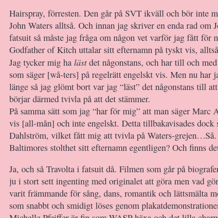
Hairspray, förresten. Den går på SVT ikväll och bör inte mi
John Waters alltså. Och innan jag skriver en enda rad om J
fatsuit så måste jag fråga om någon vet varför jag fått för 
Godfather of Kitch uttalar sitt efternamn på tyskt vis, allt
läst
Jag tycker mig ha
det någonstans, och har till och med 
som säger [wå-ters] på regelrätt engelskt vis. Men nu har ja
länge så jag glömt bort var jag “läst” det någonstans till 
börjar därmed tvivla på att det stämmer.
På samma sätt som jag “har för mig” att man säger Marc 
vis [all-mån] och inte engelskt. Detta tillbakavisades dock 
Dahlström, vilket fått mig att tvivla på Waters-grejen…Så.
Baltimores stolthet sitt efternamn egentligen? Och finns det
Ja, och så Travolta i fatsuit då. Filmen som går på biografe
ju i stort sett ingenting med originalet att göra men vad gör
varit främmande för sång, dans, romantik och lättsmälta 
som snabbt och smidigt löses genom plakatdemonstratione
Michelle Pfeiffer är fin som WASP-häxa och det lilla charm