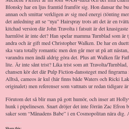
Blonsky har en ljus framtid framför sig. Hon dansar the b
annan och smittar verkligen av sig med energi (tönting meni
det anledning att se “nya” Hairspray trots att det är en tvät
kitchad version där John Travolta i fatsuit är det knasigast
harmlöst är inte det? Han spelar mamma Turnblad som är tj
andra och är gift med Christopher Walken. De har en duet
ska vara totally romantic men den går mer ut på att nästan
varandra men ändå aldrig göra det. Plus att Walken får Fa
lite. Är inte sånt trist? Lika trist som att Travolta/Turnblad
chansen kör det där Pulp Fiction-danssteget med fingrarna
Alltså, cameos är kul (här finns både Waters och Ricki La
originalet) men referenser som vattnats ur redan tidigare är 
Förutom det så blir man på gott humör, och inser att Holl
hunk i pipelinesen. Snart dröjer det inte förrän Zac Efron b
saker som “Månadens Babe” i en Cosmopolitan nära dig. A
Share this: