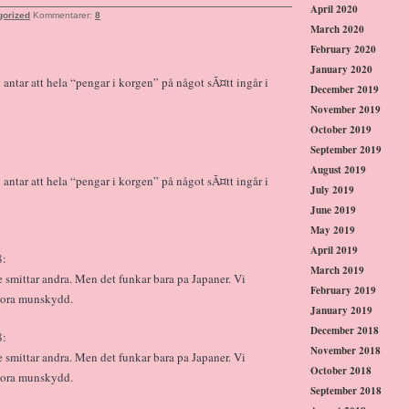
April 2020
gorized
Kommentarer:
8
March 2020
February 2020
January 2020
antar att hela “pengar i korgen” på något sÃ¤tt ingår i
December 2019
November 2019
October 2019
September 2019
August 2019
antar att hela “pengar i korgen” på något sÃ¤tt ingår i
July 2019
June 2019
May 2019
April 2019
8:
March 2019
e smittar andra. Men det funkar bara pa Japaner. Vi
February 2019
i kora munskydd.
January 2019
December 2018
8:
November 2018
e smittar andra. Men det funkar bara pa Japaner. Vi
October 2018
i kora munskydd.
September 2018