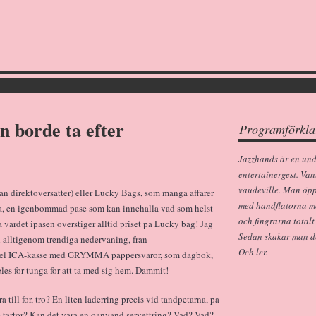
n borde ta efter
Programförkla
Jazzhands är en un
entertainergest. Van
vaudeville. Man öp
n direktoversatter) eller Lucky Bags, som manga affarer
med handflatorna m
aga, en igenbommad pase som kan innehalla vad som helst
och fingrarna totalt
tsa vardet ipasen overstiger alltid priset pa Lucky bag! Jag
Sedan skakar man dem
h alltigenom trendiga nedervaning, fran
Och ler.
n hel ICA-kasse med GRYMMA pappersvaror, som dagbok,
es for tunga for att ta med sig hem. Dammit!
 till for, tro? En liten laderring precis vid tandpetarna, pa
te tartor? Kan det vara en oanvand servettring? Vad? Vad?