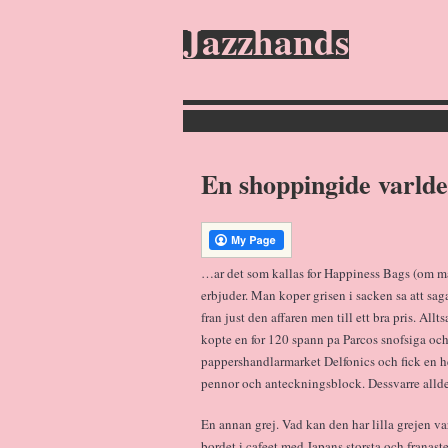
Jazzhands
En shoppingide varlde
…ar det som kallas for Happiness Bags (om ma
erbjuder. Man koper grisen i sacken sa att s
fran just den affaren men till ett bra pris. All
kopte en for 120 spann pa Parcos snofsiga oc
pappershandlarmarket Delfonics och fick e
pennor och anteckningsblock. Dessvarre alldel
En annan grej. Vad kan den har lilla grejen vara
bordet i cafeet med Japans storsta och franas