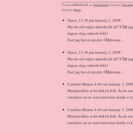
Postad
2008-01-02
av
Jazzhands
Kategori
Uncate
Etiketter
None
Nanci, 11:36 pm January 2, 2008:
Har du sett några munskydd då? FÃ¶r jag 
någon slags mikrob-fobi?
Fast jag har så mycket fÃ¶rdomar…
Nanci, 11:36 pm January 2, 2008:
Har du sett några munskydd då? FÃ¶r jag 
någon slags mikrob-fobi?
Fast jag har så mycket fÃ¶rdomar…
Caroline Hainer, 4:04 am January 3, 200
Munskydden ar for forkylt folk. Sa de int
outsiders ser ut som terrorister skulle v
Caroline Hainer, 4:04 am January 3, 200
Munskydden ar for forkylt folk. Sa de int
outsiders ser ut som terrorister skulle v