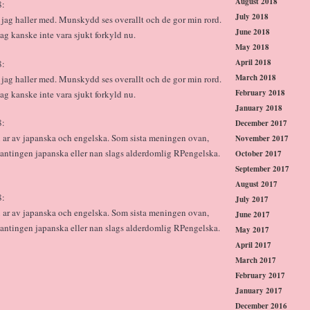
August 2018
8:
July 2018
jag haller med. Munskydd ses overallt och de gor min rord.
June 2018
jag kanske inte vara sjukt forkyld nu.
May 2018
April 2018
8:
March 2018
jag haller med. Munskydd ses overallt och de gor min rord.
February 2018
jag kanske inte vara sjukt forkyld nu.
January 2018
8:
December 2017
sex ar av japanska och engelska. Som sista meningen ovan,
November 2017
 antingen japanska eller nan slags alderdomlig RPengelska.
October 2017
September 2017
August 2017
8:
July 2017
sex ar av japanska och engelska. Som sista meningen ovan,
June 2017
 antingen japanska eller nan slags alderdomlig RPengelska.
May 2017
April 2017
March 2017
February 2017
January 2017
December 2016