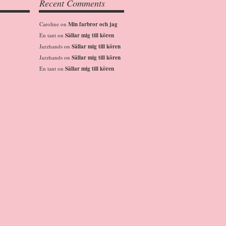
Recent Comments
Caroline
on
Min farbror och jag
En tant
on
Sällar mig till kören
Jazzhands
on
Sällar mig till kören
Jazzhands
on
Sällar mig till kören
En tant
on
Sällar mig till kören