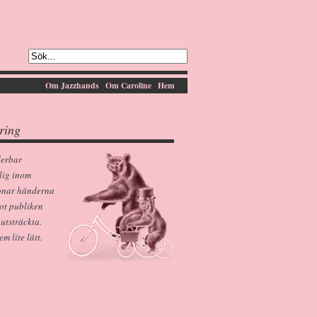
Om Jazzhands
Om Caroline
Hem
ring
derbar
lig inom
pnar händerna
ot publiken
 utsträckta.
 lite lätt.