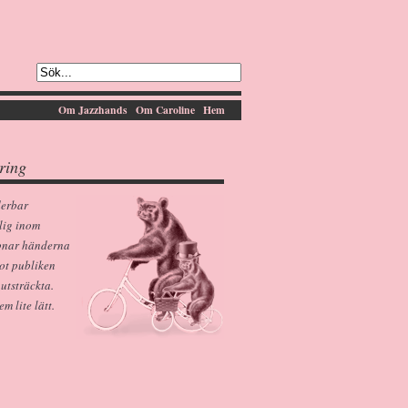
Om Jazzhands
Om Caroline
Hem
ring
derbar
lig inom
pnar händerna
ot publiken
 utsträckta.
 lite lätt.