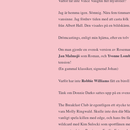
Varför får inte Vince Vaughn fler mysroller?
Jag är hemma igen. Sömnig. Nära fem timmars 
vansinne. Jag fördrev tiden med att casta fol
från Albert Hall. Den visades på en bildskär
Drömcastings, enligt min hjärna, efter en tolv
Om man gjorde en svensk version av Rosemary
Jan Malmsjö
Yvonne Lomb
som Roman, och
tension!
(En gammal klassiker, signerad Johan)
Robbie Williams
Varför har inte
fått en birol
Tänk om Donnie Darko sattes upp på en svens
The Breakfast Club är egentligen ett stycke 
vara Molly Ringwald. Skulle inte den där Må
vanligt spela killen med edge, och hans fru få
wildcard med Kim Sulocki som sportfånen med g