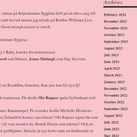
Archives
väntan på Köpenhamns flygplats höll på att driva mig till
February 2024
k i mitt huvud medan jag tittade på Robbie Williams Live
December 2023
m. Good enough reason to watch.
November 2023
October 2023
 timmars flygresa:
September 2023
August 2023
’s Baby, kanske för teaterscenen:
July 2023
ard
Jonas Malmsjö
som Minnie.
som Guy för extra
June 2023
April 2023
March 2023
January 2023
l i en Bondfilm, förresten. Kan inte han bli nya Q?
December 2022
November 2022
Ola Rapace
k teaterscen. Då skulle
spela Gyllenhaals roll.
October 2022
September 2022
teater. Kammarspel. På svenska skulle Michelle Meadows
August 2022
ns Zelmerlöw kunna vara tönten? Ola Rapace (igen) får som
July 2022
r väl vara weirdot då. Henrik Dorsin som rektorn? Och ett
June 2022
uldhjärtat. Sulocki är typ fyrtio men ser fortfarande ut
May 2022