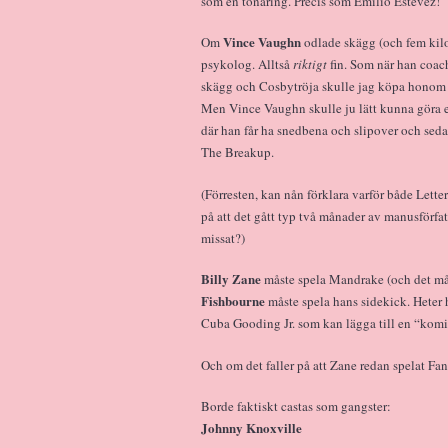
som en tonåring. Precis som Emilio Estevez!
Vince Vaughn
Om
odlade skägg (och fem kilo 
psykolog. Alltså
riktigt
fin. Som när han coa
skägg och Cosbytröja skulle jag köpa honom 
Men Vince Vaughn skulle ju lätt kunna göra e
där han får ha snedbena och slipover och seda
The Breakup.
(Förresten, kan nån förklara varför både Lett
på att det gått typ två månader av manusförfatt
missat?)
Billy Zane
måste spela Mandrake (och det mås
Fishbourne
måste spela hans sidekick. Heter 
Cuba Gooding Jr. som kan lägga till en “komisk 
Och om det faller på att Zane redan spelat Fa
Borde faktiskt castas som gangster:
Johnny Knoxville