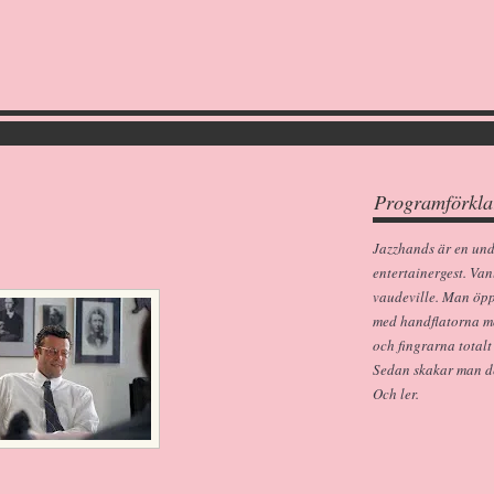
Programförkla
Jazzhands är en un
entertainergest. Van
vaudeville. Man öp
med handflatorna m
och fingrarna totalt
Sedan skakar man dem
Och ler.