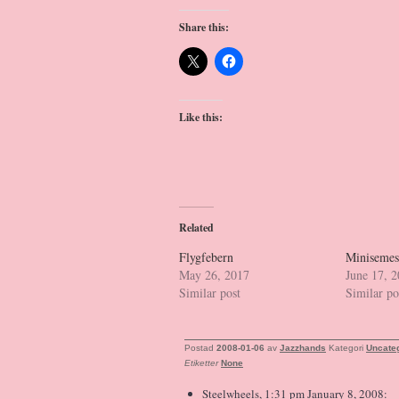
Share this:
Like this:
Related
Flygfebern
Minisemes
May 26, 2017
June 17, 
Similar post
Similar po
Postad
2008-01-06
av
Jazzhands
Kategori
Uncate
Etiketter
None
Steelwheels, 1:31 pm January 8, 2008: