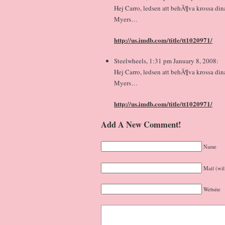
Hej Carro, ledsen att behÃ¶va krossa di
Myers…
http://us.imdb.com/title/tt1020971/
Steelwheels, 1:31 pm January 8, 2008:
Hej Carro, ledsen att behÃ¶va krossa di
Myers…
http://us.imdb.com/title/tt1020971/
Add A New Comment!
Name
Mail (wil
Website