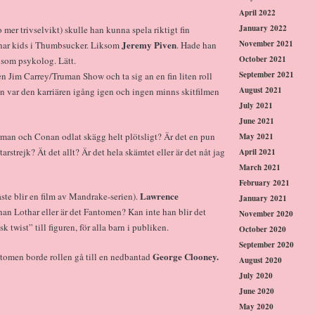
April 2022
January 2022
mer trivselvikt) skulle han kunna spela riktigt fin
November 2021
Jeremy Piven
char kids i Thumbsucker. Liksom
. Hade han
October 2021
som psykolog. Lätt.
September 2021
n Jim Carrey/Truman Show och ta sig an en fin liten roll
August 2021
n var den karriären igång igen och ingen minns skitfilmen
July 2021
June 2021
erman och Conan odlat skägg helt plötsligt? Är det en pun
May 2021
arstrejk? Ät det allt? Är det hela skämtet eller är det nåt jag
April 2021
March 2021
February 2021
Lawrence
te blir en film av Mandrake-serien).
January 2021
han Lothar eller är det Fantomen? Kan inte han blir det
November 2020
twist” till figuren, för alla barn i publiken.
October 2020
September 2020
George Clooney.
ntomen borde rollen gå till en nedbantad
August 2020
July 2020
June 2020
May 2020