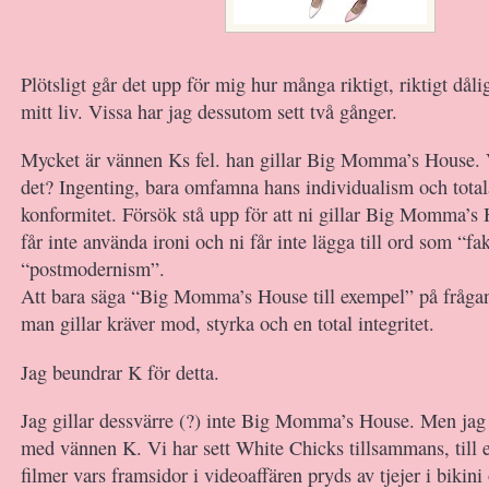
Plötsligt går det upp för mig hur många riktigt, riktigt dålig
mitt liv. Vissa har jag dessutom sett två gånger.
Mycket är vännen Ks fel. han gillar Big Momma’s House. 
det? Ingenting, bara omfamna hans individualism och totala
konformitet. Försök stå upp för att ni gillar Big Momma’s 
får inte använda ironi och ni får inte lägga till ord som “fak
“postmodernism”.
Att bara säga “Big Momma’s House till exempel” på frågan
man gillar kräver mod, styrka och en total integritet.
Jag beundrar K för detta.
Jag gillar dessvärre (?) inte Big Momma’s House. Men jag g
med vännen K. Vi har sett White Chicks tillsammans, till
filmer vars framsidor i videoaffären pryds av tjejer i bikini 