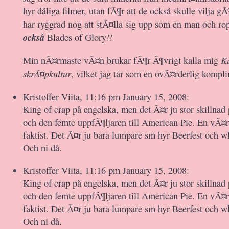
hyr dåliga filmer, utan fÃ¶r att de också skulle vilja gÃ
har ryggrad nog att stÃ¤lla sig upp som en man och r
också
!!
Blades of Glory
K
Min nÃ¤rmaste vÃ¤n brukar fÃ¶r Ã¶vrigt kalla mig
skrÃ¤pkultur
, vilket jag tar som en ovÃ¤rderlig komp
Kristoffer Viita, 11:16 pm January 15, 2008:
King of crap på engelska, men det Ã¤r ju stor skillnad
och den femte uppfÃ¶ljaren till American Pie. En vÃ¤rl
faktist. Det Ã¤r ju bara lumpare sm hyr Beerfest och w
Och ni då.
Kristoffer Viita, 11:16 pm January 15, 2008:
King of crap på engelska, men det Ã¤r ju stor skillnad
och den femte uppfÃ¶ljaren till American Pie. En vÃ¤rl
faktist. Det Ã¤r ju bara lumpare sm hyr Beerfest och w
Och ni då.