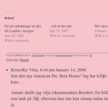
Related
Ett par anledningar att åka
..och så lite info.
Det våras
till London i morgon
July 25, 2007
February
June 29, 2008
With 22 comments
With 4 c
With 6 comments
Postad
2008-01-14
av
Jazzhands
Kategori
Uncategorized
Kommentarer:
10
Etiketter
None
Kristoffer Viita, 6:44 pm January 14, 2008:
Sett den nya American Pie: Beta House? Jag har hÃ¶rt 
kass…
Annars skulle jag vilja rekommendera Beerfest: En kill
stor tank på Ã¶l, eftersom han inte kan simma måste ha
ja.