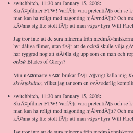
switchbitch, 11:30 am January 15, 2008:
SkrÃ¤pfilmer FTW! VarfÃ¶r vara pretentiÃ¶s och se kv
man kan ha roligt med någonting hjÃ¤rndÃ¶tt? Och ma
vågar
kÃ¤nna sig lite stolt fÃ¶r att man
hyra Will Farel
Jag tror inte att de sura minerna från medmÃ¤nniskorn
hyr dåliga filmer, utan fÃ¶r att de också skulle vilja gÃ
har ryggrad nog att stÃ¤lla sig upp som en man och r
också
!!
Blades of Glory
K
Min nÃ¤rmaste vÃ¤n brukar fÃ¶r Ã¶vrigt kalla mig
skrÃ¤pkultur
, vilket jag tar som en ovÃ¤rderlig komp
switchbitch, 11:30 am January 15, 2008:
SkrÃ¤pfilmer FTW! VarfÃ¶r vara pretentiÃ¶s och se kv
man kan ha roligt med någonting hjÃ¤rndÃ¶tt? Och ma
vågar
kÃ¤nna sig lite stolt fÃ¶r att man
hyra Will Farel
Jag tror inte att de sura minerna från medmÃ¤nniskorn