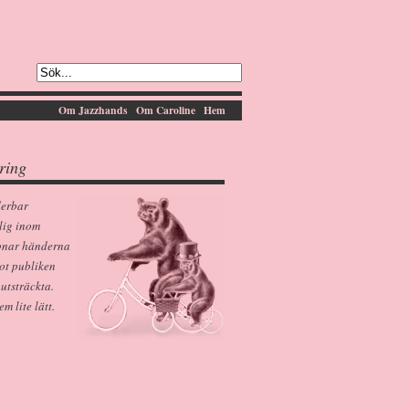
Om Jazzhands
Om Caroline
Hem
ring
derbar
lig inom
pnar händerna
ot publiken
 utsträckta.
 lite lätt.