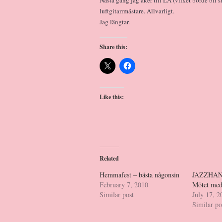
Nästa gång jag åker till LA (vilket borde bli 
luftgitarrmästare. Allvarligt.
Jag längtar.
Share this:
Like this:
Related
Hemmafest – bästa någonsin
JAZZHAN
February 7, 2010
Mötet med
Similar post
July 17, 2
Similar po