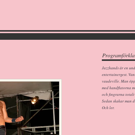
Programförkla
Jazzhands är en un
entertainergest. Van
vaudeville. Man öp
med handflatorna m
och fingrarna totalt
Sedan skakar man dem
Och ler.