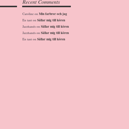
Recent Comments
Caroline
on
Min farbror och jag
En tant
on
Sällar mig till kören
Jazzhands
on
Sällar mig till kören
Jazzhands
on
Sällar mig till kören
En tant
on
Sällar mig till kören