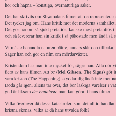
hör och häpna – konstiga, övernaturliga saker.
Det har skrivits om Shyamalans filmer att de representerar 
Det tycker jag om. Hans kritik mot det moderna samhället,
Det gör honom så sjukt pretatiös, kanske mest pretantiös i
och så levererar han sin kritik i så påkostade men ändå så s
Vi måste behandla naturen bättre, annars slår den tillbaka.
Säger han och gör en film om mördarväxter.
Kristendom har man inte mycket för, säger han. Alla dör vi
flera av hans filmer. Att be (
) gör i
Mel Gibson, The Signs
vara kristen (The Happening) skyddar dig ändå inte mot na
Döda går igen, aliens tar över, det bor läskiga varelser i vat
gud är liksom
man kan göra, i hans filmer.
det banalaste
Vilka överlever då dessa katastrofer, som det alltid handl
kristna skonas, vilka är då hans utvalda folk?