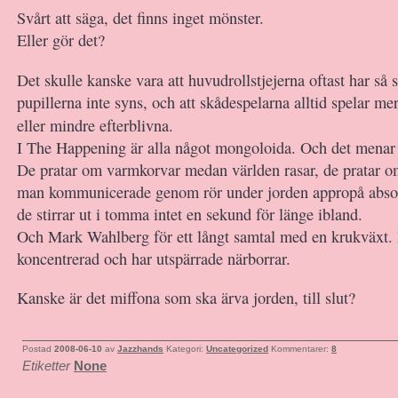
Svårt att säga, det finns inget mönster.
Eller gör det?
Det skulle kanske vara att huvudrollstjejerna oftast har så 
pupillerna inte syns, och att skådespelarna alltid spelar mer
eller mindre efterblivna.
I The Happening är alla något mongoloida. Och det menar 
De pratar om varmkorvar medan världen rasar, de pratar o
man kommunicerade genom rör under jorden appropå absol
de stirrar ut i tomma intet en sekund för länge ibland.
Och Mark Wahlberg för ett långt samtal med en krukväxt.
koncentrerad och har utspärrade närborrar.
Kanske är det miffona som ska ärva jorden, till slut?
Postad
2008-06-10
av
Jazzhands
Kategori:
Uncategorized
Kommentarer:
8
Etiketter
None