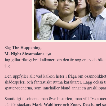
Såg
The Happening.
nya.
M. Night Shyamalans
Jag gillar riktigt bra kalkoner och den är nog en av de bästa
jag.
Den uppfyller allt vad kalkon heter i fråga om osannolikhet
skådespeleri och fantastiskt ruttna karaktärer. Lägg också t
spatter-scenerna, som innehåller bland annat en gräsklippa
Samtidigt fascineras man över historien, man vill “veta me
går för stackars
so
Mark Wahlberg
och
Zooey Deschanel