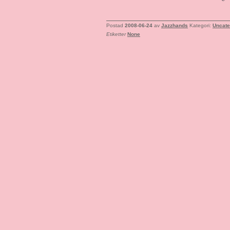
Postad
2008-06-24
av
Jazzhands
Kategori:
Uncate
Etiketter
None