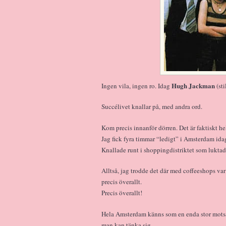
Hugh Jackman
Ingen vila, ingen ro. Idag
(sti
Succélivet knallar på, med andra ord.
Kom precis innanför dörren. Det är faktiskt hel
Jag fick fyra timmar “ledigt” i Amsterdam idag,
Knallade runt i shoppingdistriktet som luktad
Alltså, jag trodde det där med coffeeshops var
precis överallt.
Precis överallt!
Hela Amsterdam känns som en enda stor motsäg
man kan tänka sig.