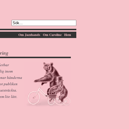
Om Jazzhands
Om Caroline
Hem
ring
derbar
lig inom
pnar händerna
ot publiken
 utsträckta.
 lite lätt.