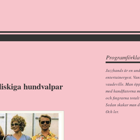
Programförkla
Jazzhands är en un
entertainergest. Van
liskiga hundvalpar
vaudeville. Man öp
med handflatorna m
och fingrarna totalt
Sedan skakar man dem
Och ler.