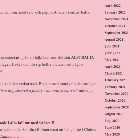
April 2022
tenda hörn, med salt- och pepparströare i form av ballar
January 2022
November 2021
October 2021
September 2021
August 2021
July 2021
June 2021
AUSTRALIA
min anteckningsbok i fejkläder som det står
May 2021
olaget. Hade i och för sig hellre mutats med någon
April 2021
ar.
March 2021
February 2021
tan vad den verkar usel. Böcker med hundvalp på omslaget
January 2021
ient dog showed a family what really matters”
måste ju
November 2020
October 2020
September 2020
August 2020
July 2020
hade i alla fall tur med vädret II
.
June 2020
a spännande. Ser särskilt fram emot att hänga lite i Claires
May 2020
g! Daaaaamn….