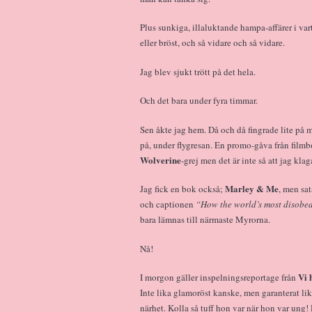
Plus sunkiga, illaluktande hampa-affärer i var
eller bröst, och så vidare och så vidare.
Jag blev sjukt trött på det hela.
Och det bara under fyra timmar.
Sen åkte jag hem. Då och då fingrade lite på 
på, under flygresan. En promo-gåva från filmb
Wolverine
-grej men det är inte så att jag klag
Marley & Me
Jag fick en bok också;
, men sa
och captionen
“How the world’s most disobed
bara lämnas till närmaste Myrorna.
Nå!
Vi 
I morgon gäller inspelningsreportage från
Inte lika glamoröst kanske, men garanterat lik
närhet. Kolla så tuff hon var när hon var un