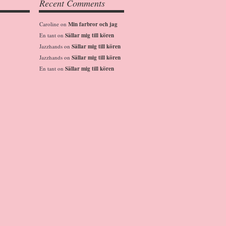
Recent Comments
Caroline
on
Min farbror och jag
En tant
on
Sällar mig till kören
Jazzhands
on
Sällar mig till kören
Jazzhands
on
Sällar mig till kören
En tant
on
Sällar mig till kören