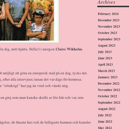
Archives
February 2024
December 2023
November 2023
October 2023
September 2023
August 2023
Claire Wikholm
lla dig, mitt hjärta. Stilla!) i morgon
.
July 2023
June 2023
April 2023
March 2023
t möjligt att göra en europeisk stad på en dag, tycks det.
January 2023
 efter alla intervjuer, innan det var dags för hemresa.
December 2022
e “sötaktigt” hur jag än vred och vände mig.
November 2022
October 2022
 en grej som man kanske skulle se lite här och var, inte
September 2022
August 2022
July 2022
June 2022
else; de finaste hus och de lulligaste hamnar och kanaler
May 2022