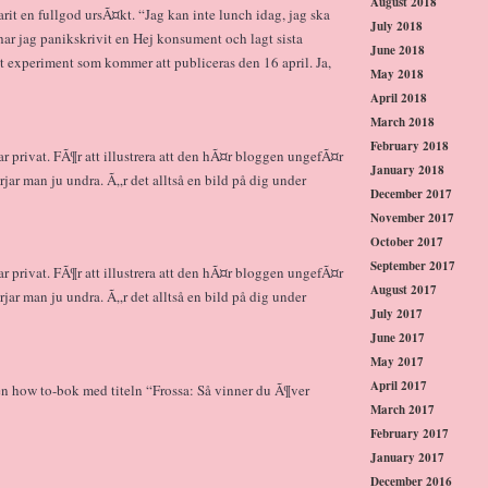
August 2018
arit en fullgod ursÃ¤kt. “Jag kan inte lunch idag, jag ska
July 2018
 har jag panikskrivit en Hej konsument och lagt sista
June 2018
t experiment som kommer att publiceras den 16 april. Ja,
May 2018
April 2018
March 2018
February 2018
 var privat. FÃ¶r att illustrera att den hÃ¤r bloggen ungefÃ¤r
January 2018
jar man ju undra. Ã„r det alltså en bild på dig under
December 2017
November 2017
October 2017
September 2017
 var privat. FÃ¶r att illustrera att den hÃ¤r bloggen ungefÃ¤r
August 2017
jar man ju undra. Ã„r det alltså en bild på dig under
July 2017
June 2017
May 2017
April 2017
a en how to-bok med titeln “Frossa: Så vinner du Ã¶ver
March 2017
February 2017
January 2017
December 2016