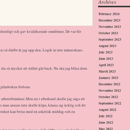
Archives
February 2024
December 2023
November 2023
 ordentligt och gav kvalificerade omdömen. De var för
October 2023
September 2023
August 2023
rea) så därför åt jag upp den. Logik är inte människans
July 2023
June 2023
April 2023
g äta så mycket att stället går back. Nu ska jag blåsa dem.
March 2023
January 2023
December 2022
 plånboken förlorar.
November 2022
October 2022
 arbetsförmåner. Men nu i efterhand skulle jag säga att
September 2022
ass man annars inte skulle köpa, känna sig äcklig och fet
August 2022
 endast kan botas med en asketisk middag och en
July 2022
June 2022
May 2022
et utger sig för att vara, folks! Men jag gör det för er,