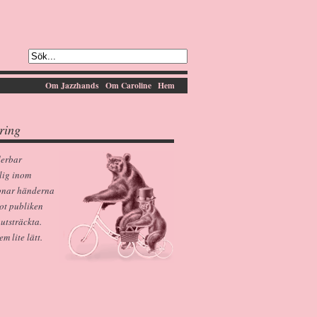
Om Jazzhands
Om Caroline
Hem
ring
derbar
lig inom
pnar händerna
ot publiken
 utsträckta.
 lite lätt.