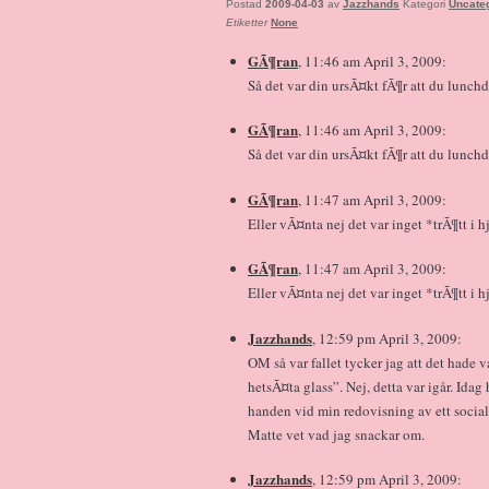
Postad
2009-04-03
av
Jazzhands
Kategori
Uncate
Etiketter
None
GÃ¶ran
, 11:46 am April 3, 2009:
Så det var din ursÃ¤kt fÃ¶r att du lunch
GÃ¶ran
, 11:46 am April 3, 2009:
Så det var din ursÃ¤kt fÃ¶r att du lunch
GÃ¶ran
, 11:47 am April 3, 2009:
Eller vÃ¤nta nej det var inget *trÃ¶tt i 
GÃ¶ran
, 11:47 am April 3, 2009:
Eller vÃ¤nta nej det var inget *trÃ¶tt i 
Jazzhands
, 12:59 pm April 3, 2009:
OM så var fallet tycker jag att det hade v
hetsÃ¤ta glass”. Nej, detta var igår. Idag
handen vid min redovisning av ett social
Matte vet vad jag snackar om.
Jazzhands
, 12:59 pm April 3, 2009: