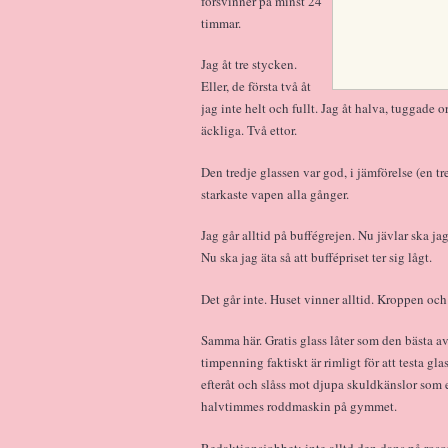
försvinner på minst 24
timmar.
Jag åt tre stycken.
Eller, de första två åt
jag inte helt och fullt. Jag åt halva, tuggade
äckliga. Två ettor.
Den tredje glassen var god, i jämförelse (en t
starkaste vapen alla gånger.
Jag går alltid på buffégrejen. Nu jävlar ska ja
Nu ska jag äta så att buffépriset ter sig lågt.
Det går inte. Huset vinner alltid. Kroppen och
Samma här. Gratis glass låter som den bästa av
timpenning faktiskt är rimligt för att testa gl
efteråt och slåss mot djupa skuldkänslor som
halvtimmes roddmaskin på gymmet.
Redaktionsjobbet: inte alltd den dans på rosor d