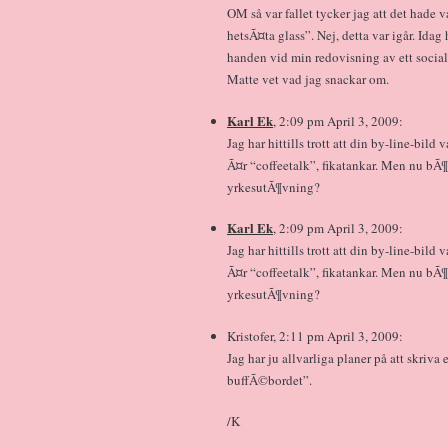
OM så var fallet tycker jag att det hade v
hetsÃ¤ta glass”. Nej, detta var igår. Idag
handen vid min redovisning av ett social
Matte vet vad jag snackar om.
Karl Ek
, 2:09 pm April 3, 2009:
Jag har hittills trott att din by-line-bild
Ã¤r “coffeetalk”, fikatankar. Men nu bÃ¶r
yrkesutÃ¶vning?
Karl Ek
, 2:09 pm April 3, 2009:
Jag har hittills trott att din by-line-bild
Ã¤r “coffeetalk”, fikatankar. Men nu bÃ¶r
yrkesutÃ¶vning?
Kristofer, 2:11 pm April 3, 2009:
Jag har ju allvarliga planer på att skriv
buffÃ©bordet”.
/K