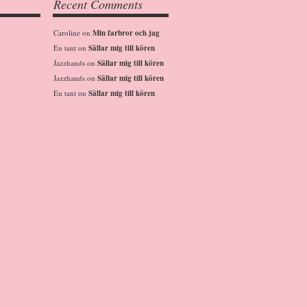
Recent Comments
Caroline
on
Min farbror och jag
En tant
on
Sällar mig till kören
Jazzhands
on
Sällar mig till kören
Jazzhands
on
Sällar mig till kören
En tant
on
Sällar mig till kören