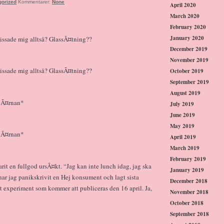
gorized
Kommentarer:
None
April 2020
March 2020
February 2020
January 2020
dissade mig alltså? GlassÃ¤tning??
December 2019
November 2019
dissade mig alltså? GlassÃ¤tning??
October 2019
September 2019
August 2019
hjÃ¤rnan*
July 2019
June 2019
May 2019
hjÃ¤rnan*
April 2019
March 2019
February 2019
arit en fullgod ursÃ¤kt. “Jag kan inte lunch idag, jag ska
January 2019
 har jag panikskrivit en Hej konsument och lagt sista
December 2018
t experiment som kommer att publiceras den 16 april. Ja,
November 2018
October 2018
September 2018