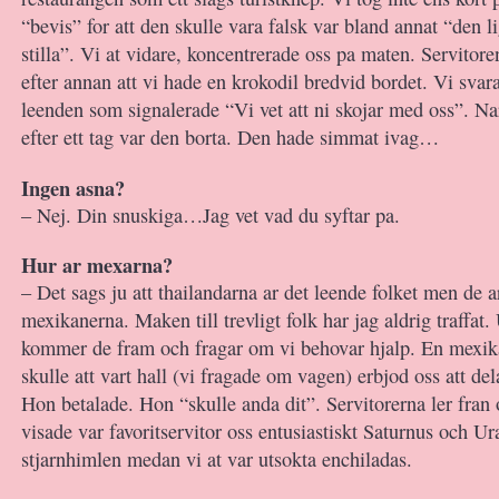
“bevis” for att den skulle vara falsk var bland annat “den li
stilla”. Vi at vidare, koncentrerade oss pa maten. Servito
efter annan att vi hade en krokodil bredvid bordet. Vi svar
leenden som signalerade “Vi vet att ni skojar med oss”. Nar
efter ett tag var den borta. Den hade simmat ivag…
Ingen asna?
– Nej. Din snuskiga…Jag vet vad du syftar pa.
Hur ar mexarna?
– Det sags ju att thailandarna ar det leende folket men de 
mexikanerna. Maken till trevligt folk har jag aldrig traffat. 
kommer de fram och fragar om vi behovar hjalp. En mexi
skulle att vart hall (vi fragade om vagen) erbjod oss att de
Hon betalade. Hon “skulle anda dit”. Servitorerna ler fran or
visade var favoritservitor oss entusiastiskt Saturnus och U
stjarnhimlen medan vi at var utsokta enchiladas.