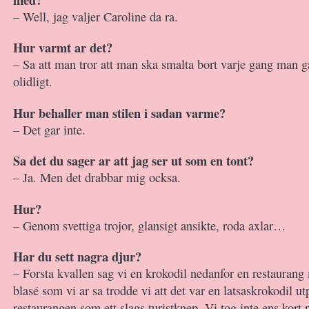
– Well, jag valjer Caroline da ra.
Hur varmt ar det?
– Sa att man tror att man ska smalta bort varje gang man ga
olidligt.
Hur behaller man stilen i sadan varme?
– Det gar inte.
Sa det du sager ar att jag ser ut som en tont?
– Ja. Men det drabbar mig ocksa.
Hur?
– Genom svettiga trojor, glansigt ansikte, roda axlar…
Har du sett nagra djur?
– Forsta kvallen sag vi en krokodil nedanfor en restauran
blasé som vi ar sa trodde vi att det var en latsaskrokodil ut
restaurangen som ett slags turistknep. Vi tog inte ens kort 