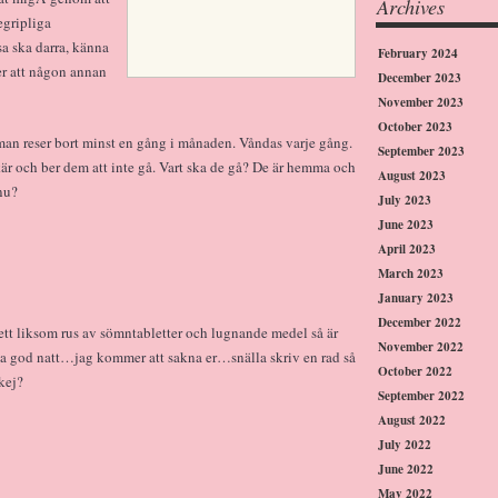
Archives
egripliga
sa ska darra, känna
February 2024
ler att någon annan
December 2023
November 2023
October 2023
man reser bort minst en gång i månaden. Våndas varje gång.
September 2023
kär och ber dem att inte gå. Vart ska de gå? De är hemma och
August 2023
 nu?
July 2023
June 2023
April 2023
March 2023
January 2023
December 2022
 ett liksom rus av sömntabletter och lugnande medel så är
November 2022
ga god natt…jag kommer att sakna er…snälla skriv en rad så
October 2022
okej?
September 2022
August 2022
July 2022
June 2022
May 2022