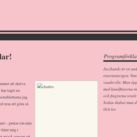
lar!
Programförkla
Jazzhands är en un
entertainergest. Van
vaudeville. Man öp
ommer att skriva
med handflatorna m
 har tagit en
och fingrarna totalt
stabletterna jag
Sedan skakar man dem
d resa att göra så
Och ler.
sant – pratar om min
r hänt mig i
at migÂ genom att