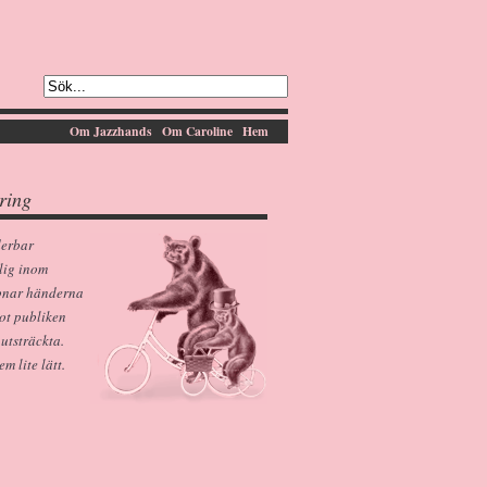
Om Jazzhands
Om Caroline
Hem
ring
derbar
lig inom
pnar händerna
ot publiken
 utsträckta.
 lite lätt.