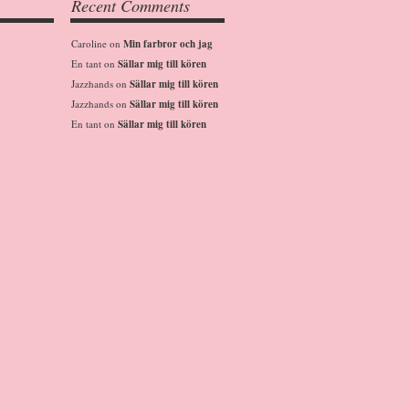
Recent Comments
Caroline
on
Min farbror och jag
En tant
on
Sällar mig till kören
Jazzhands
on
Sällar mig till kören
Jazzhands
on
Sällar mig till kören
En tant
on
Sällar mig till kören