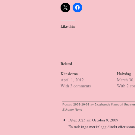
Like this:
Related
Känslorna
Halvdag
April 1, 2012
March 30,
With 3 comments
With 2 c
Postad
2009-10-08
av
Jazzhands
Kategori
Uncate
Etiketter
None
Peter, 3:25 am October 9, 2009:
En rad: inga mer inlagg direkt efter somn