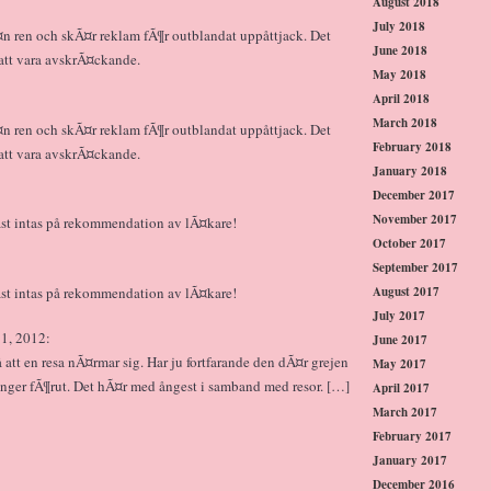
August 2018
July 2018
¤n ren och skÃ¤r reklam fÃ¶r outblandat uppåttjack. Det
June 2018
 att vara avskrÃ¤ckande.
May 2018
April 2018
March 2018
¤n ren och skÃ¤r reklam fÃ¶r outblandat uppåttjack. Det
February 2018
 att vara avskrÃ¤ckande.
January 2018
December 2017
November 2017
dast intas på rekommendation av lÃ¤kare!
October 2017
September 2017
August 2017
dast intas på rekommendation av lÃ¤kare!
July 2017
 1, 2012:
June 2017
så att en resa nÃ¤rmar sig. Har ju fortfarande den dÃ¤r grejen
May 2017
nger fÃ¶rut. Det hÃ¤r med ångest i samband med resor. […]
April 2017
March 2017
February 2017
January 2017
December 2016