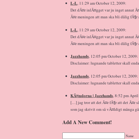
L-L
, 11:29 am October 12, 2009:
Det dÃ¤r inlÃ¤gget var ju inget annat Ã
Ã¤r meningen att man ska bli dålig fÃ¶r
L-L
, 11:29 am October 12, 2009:
Det dÃ¤r inlÃ¤gget var ju inget annat Ã
Ã¤r meningen att man ska bli dålig fÃ¶r
Jazzhands
, 12:05 pm October 12, 2009:
Disclaimer: lugnande tabletter skall en
Jazzhands
, 12:05 pm October 12, 2009:
Disclaimer: lugnande tabletter skall en
KÃ¤nslorna | Jazzhands
, 8:52 pm April
[…] jag tror att det Ã¤r fÃ¶r att det Ã¤r 
som jag skrivit om så vÃ¤ldigt många gå
Add A New Comment!
Name