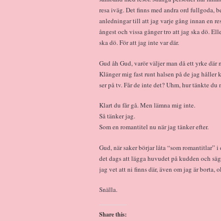
resa iväg. Det finns med andra ord fullgoda, b
anledningar till att jag varje gång innan en re
ångest och vissa gånger tro att jag ska dö. El
ska dö. För att jag inte var där.
Gud åh Gud, varör väljer man då ett yrke där 
Klänger mig fast runt halsen på de jag håller 
ser på tv. Får de inte det? Uhm, hur tänkte du
Klart du får gå. Men lämna mig inte.
Så tänker jag.
Som en romantitel nu när jag tänker efter.
Gud, när saker börjar låta “som romantitlar” i
det dags att lägga huvudet på kudden och sä
jag vet att ni finns där, även om jag är borta, 
Snälla.
Share this: