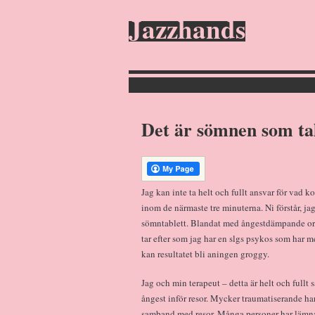
Jazzhands
Det är sömnen som ta
Jag kan inte ta helt och fullt ansvar för vad k
inom de närmaste tre minuterna. Ni förstår, jag
sömntablett. Blandat med ångestdämpande oro
tar efter som jag har en slgs psykos som har me
kan resultatet bli aningen groggy.
Jag och min terapeut – detta är helt och fullt 
ångest inför resor. Mycker traumatiserande ha
samband med resor. Många personer har lämn