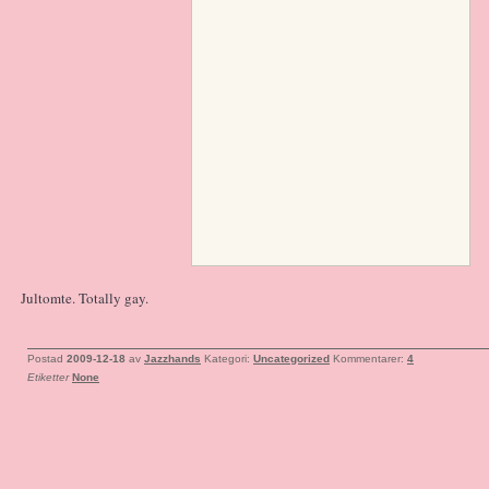
Jultomte. Totally gay.
Postad
2009-12-18
av
Jazzhands
Kategori:
Uncategorized
Kommentarer:
4
Etiketter
None