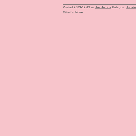
Postad
2009-12-19
av
Jazzhands
Kategori:
Uncate
Etiketter
None