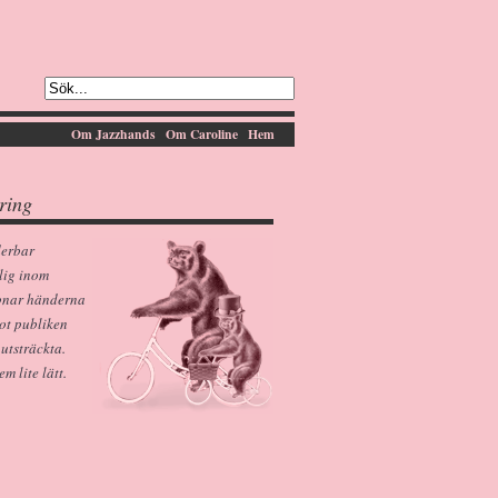
Om Jazzhands
Om Caroline
Hem
ring
derbar
lig inom
pnar händerna
ot publiken
 utsträckta.
 lite lätt.