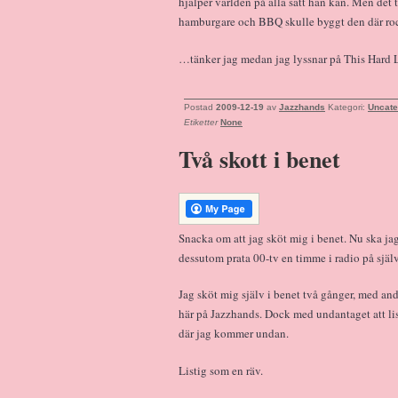
hjälper världen på alla sätt han kan. Men det 
hamburgare och BBQ skulle byggt den där roc
…tänker jag medan jag lyssnar på This Hard Lan
Postad
2009-12-19
av
Jazzhands
Kategori:
Uncate
Etiketter
None
Två skott i benet
Snacka om att jag sköt mig i benet. Nu ska jag
dessutom prata 00-tv en timme i radio på själ
Jag sköt mig själv i benet två gånger, med and
här på Jazzhands. Dock med undantaget att li
där jag kommer undan.
Listig som en räv.