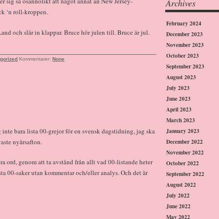
ter sig så osannolikt att något annat än New Jersey-
Archives
k ‘n roll-kroppen.
February 2024
d och slår in klappar. Bruce hör julen till. Bruce är jul.
December 2023
November 2023
October 2023
gorized
Kommentarer:
None
September 2023
August 2023
July 2023
June 2023
April 2023
March 2023
 inte bara lista 00-grejor för en svensk dagstidning, jag ska
January 2023
vaste nyårsafton.
December 2022
November 2022
ra ord, genom att ta avstånd från allt vad 00-listande heter
October 2022
sta 00-saker utan kommentar och/eller analys. Och det är
September 2022
August 2022
July 2022
June 2022
May 2022