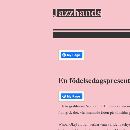
Jazzhands
En födelsedagsprese
…från grabbarna Niklas och Thomas var en mi
framgick det, via inramade foton på känsidar 
Whoa. Okej att han verkar vara världens schyss