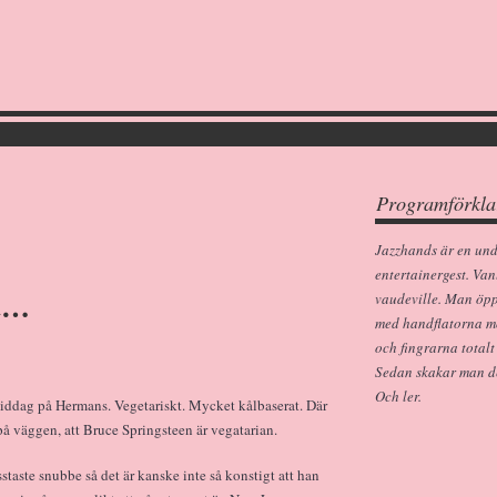
Programförkla
Jazzhands är en un
entertainergest. Van
nt…
vaudeville. Man öp
med handflatorna m
och fingrarna totalt
Sedan skakar man dem
Och ler.
ddag på Hermans. Vegetariskt. Mycket kålbaserat. Där
på väggen, att Bruce Springsteen är vegatarian.
taste snubbe så det är kanske inte så konstigt att han