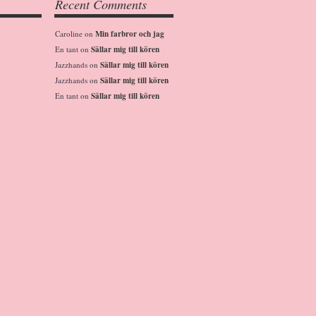
Recent Comments
Caroline
on
Min farbror och jag
En tant
on
Sällar mig till kören
Jazzhands
on
Sällar mig till kören
Jazzhands
on
Sällar mig till kören
En tant
on
Sällar mig till kören