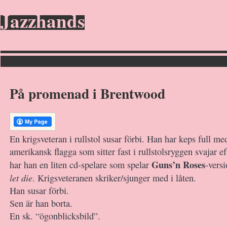
Jazzhands
På promenad i Brentwood
En krigsveteran i rullstol susar förbi. Han har keps full me
amerikansk flagga som sitter fast i rullstolsryggen svajar e
Guns’n Roses
har han en liten cd-spelare som spelar
-vers
let die
. Krigsveteranen skriker/sjunger med i låten.
Han susar förbi.
Sen är han borta.
En sk. “ögonblicksbild”.