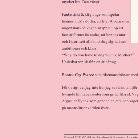
mycket bra. Den växer!
Fantastiskt äcklig unge som spelar
hennes äldsta dotter, ett litet A-barn som
någonstans på vägen snappat upp att
hon är förmer än andra, att hennes mor
och i stort sett alla omkring sig, saknar
ambitioner och klass.
“Why do you have to degrade us, Mother?”
Underbar replik från en åttaåring.
Bonus:
Guy Pearce
som rikemansdrönare med
För övrigt vet jag inte hur jag ska känna infö
Miral
levande filmrecensenter som gillar
. Vi
Argast är Hynek som ger den en etta och säger
på manuslinjer världen över.
Postad
2011-04-24
av
Jazzhands
Kategori:
Uncate