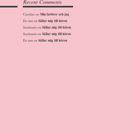
Recent Comments
Caroline
on
Min farbror och jag
En tant
on
Sällar mig till kören
Jazzhands
on
Sällar mig till kören
Jazzhands
on
Sällar mig till kören
En tant
on
Sällar mig till kören