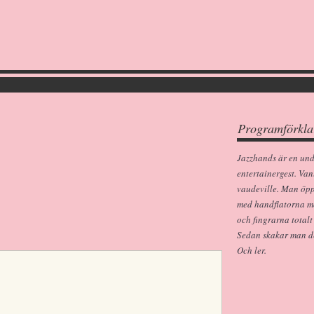
Programförkla
Jazzhands är en un
entertainergest. Van
vaudeville. Man öp
med handflatorna m
och fingrarna totalt
Sedan skakar man dem
Och ler.