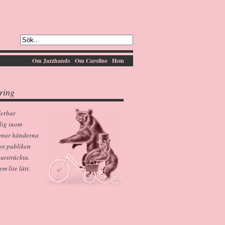
Om Jazzhands
Om Caroline
Hem
ring
derbar
lig inom
pnar händerna
ot publiken
 utsträckta.
 lite lätt.