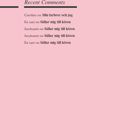
Recent Comments
Caroline
on
Min farbror och jag
En tant
on
Sällar mig till kören
Jazzhands
on
Sällar mig till kören
Jazzhands
on
Sällar mig till kören
En tant
on
Sällar mig till kören