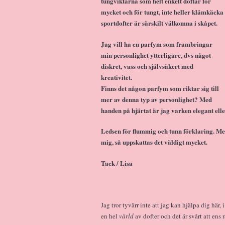
tungviktarna som helt enkelt doftar för
mycket och för tungt, inte heller klämkäcka
sportdofter är särskilt välkomna i skåpet.
Jag vill ha en parfym som frambringar
min personlighet ytterligare, dvs något
diskret, vass och självsäkert med
kreativitet.
Finns det någon parfym som riktar sig till
mer av denna typ av personlighet? Med
handen på hjärtat är jag varken elegant eller
Ledsen för flummig och tunn förklaring. Me
mig, så uppskattas det väldigt mycket.
Tack / Lisa
Jag tror tyvärr inte att jag kan hjälpa dig här
en hel
värld
av dofter och det är svårt att ens 