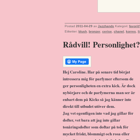
Postad
2011-04-29
av
Jazzhands
Kategori:
favorit!
Etiketter:
blush
,
bronzer
,
cerise
,
chanel
,
korres
,
l
Rådvill! Personlighet?
Hej Caroline. Har på senare tid börjat
intressera mig för parfymer eftersom de
ger personligheten en extra kick. Är dock
nybörjare och de parfymerna man ser är
enbart dem på Kicks så jag känner inte
direkt till utbudet utöver dem.
Jag vet egentligen inte vad jag gillar för
dofter, vet bara att jag inte gillar
tonåringsdofter som doftar på tok för
mycket friskt, blommigt och rosa eller