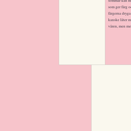
sommar kan man
som ger färg o
färgerna dryga 
kanske låter m
våren, men me