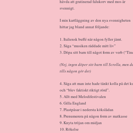
hävda att gratinerad falukorv med mos är
svennigt.
I min kartläggning av den nya svennigheten
hittar jag bland annat följande:
1. Italiensk buffé när någon fyller jämt.
2. Säga “musiken räddade mitt liv”
3. Döpa sitt barn till något form av verb (“Tin
(Nej, ingen döper sitt barn till Scrolla, men d
tills någon gör det)
4. Säga att man inte hade tänkt kolla på det 
och “blev faktiskt riktigt rörd”.
5. Allt med Melodifestivalen
6. Gilla England
7. Plastpåsar i nedersta kökslådan
8. Prenumerera på någon form av matkasse
9. Knyta tröjan om midjan
10. Rökelse