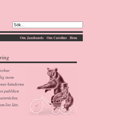
Om Jazzhands
Om Caroline
Hem
ring
derbar
lig inom
pnar händerna
ot publiken
 utsträckta.
 lite lätt.