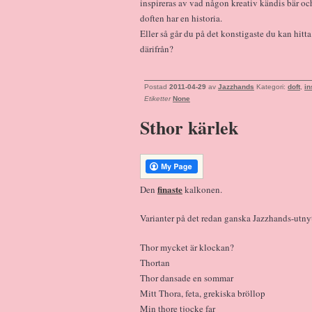
inspireras av vad någon kreativ kändis bär o
doften har en historia.
Eller så går du på det konstigaste du kan hitta
därifrån?
Postad
2011-04-29
av
Jazzhands
Kategori:
doft
,
in
Etiketter
None
Sthor kärlek
finaste
Den
kalkonen.
Varianter på det redan ganska Jazzhands-utny
Thor mycket är klockan?
Thortan
Thor dansade en sommar
Mitt Thora, feta, grekiska bröllop
Min thore tjocke far