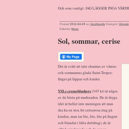
Och som vanligt: JAG LÄGGER INGA VÄRDE
Postad
2011-04-29
av
Jazzhands
Kategori:
Uncate
Etiketter
None
Sol, sommar, cerise
Det är svårt att inte charmas av vårens
och sommarens glada Saint-Tropez-
färger på läppar och kinder.
YSLs cremeblushers
(345 kr) är några
av de bästa på marknaden. De är dryga
(det är heller inte meningen att man
ska ha en stor, fet ceriserosa ring på
kinden, man tar lite, lite, lite på fingret
och blandar i lätta duttdrag), de är
alltid smickrande och de ger en