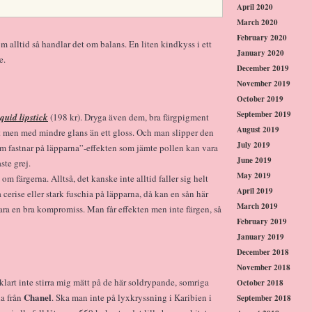
April 2020
March 2020
February 2020
 alltid så handlar det om balans. En liten kindkyss i ett
January 2020
e.
December 2019
November 2019
October 2019
September 2019
quid lipstick
(198 kr). Dryga även dem, bra färgpigment
August 2019
ft men med mindre glans än ett gloss. Och man slipper den
July 2019
om fastnar på läpparna”-effekten som jämte pollen kan vara
June 2019
ste grej.
May 2019
 om färgerna. Alltså, det kanske inte alltid faller sig helt
April 2019
a cerise eller stark fuschia på läpparna, då kan en sån här
March 2019
ra en bra kompromiss. Man får effekten men inte färgen, så
February 2019
January 2019
December 2018
November 2018
klart inte stirra mig mätt på de här soldrypande, somriga
October 2018
Chanel
na från
. Ska man inte på lyxkryssning i Karibien i
September 2018