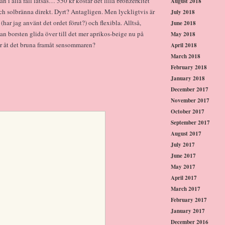
 i alla fall låtsas… 550 kr kostar det lilla bronzerkitet
August 2018
ch solbränna direkt. Dyrt? Antagligen. Men lyckligtvis är
July 2018
(har jag använt det ordet förut?) och flexibla. Alltså,
June 2018
an borsten glida över till det mer aprikos-beige nu på
May 2018
r åt det bruna framåt sensommaren?
April 2018
March 2018
February 2018
January 2018
December 2017
November 2017
October 2017
September 2017
August 2017
July 2017
June 2017
May 2017
April 2017
March 2017
February 2017
January 2017
December 2016