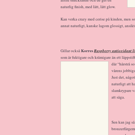
naturlig finish, med lätt, lätt glow.
Kan verka crazy med cerise på kinden, men som
annat naturligt, kanske lagom glossigt, ansikt
Korres
Gillar också
Raspberry antioxidant li
som är fuktigare och krämigare än ett läppsti
där “hårstrå s
vårens jobbiga
Just det, något
naturligt att h
slamkrypare va
att säga.
Sen kan jag så
bronzerfärger