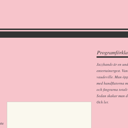
Programförkla
Jazzhands är en un
entertainergest. Van
vaudeville. Man öp
med handflatorna m
och fingrarna totalt
Sedan skakar man dem
Och ler.
d
nte