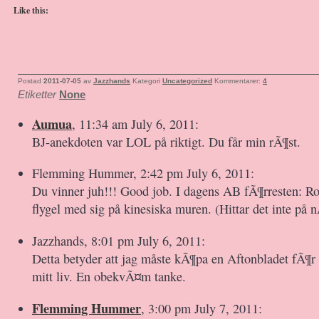
Like this:
Postad
2011-07-05
av
Jazzhands
Kategori
Uncategorized
Kommentarer:
4
Etiketter
None
Aumua
, 11:34 am July 6, 2011:
BJ-anekdoten var LOL på riktigt. Du får min rÃ¶st.
Flemming Hummer, 2:42 pm July 6, 2011:
Du vinner juh!!! Good job. I dagens AB fÃ¶rresten: Ro
flygel med sig på kinesiska muren. (Hittar det inte på n
Jazzhands, 8:01 pm July 6, 2011:
Detta betyder att jag måste kÃ¶pa en Aftonbladet fÃ¶r
mitt liv. En obekvÃ¤m tanke.
Flemming Hummer
, 3:00 pm July 7, 2011: