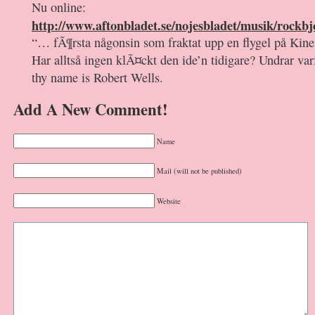
Nu online:
http://www.aftonbladet.se/nojesbladet/musik/rockb
“… fÃ¶rsta någonsin som fraktat upp en flygel på Kin
Har alltså ingen klÃ¤ckt den ide’n tidigare? Undrar var
thy name is Robert Wells.
Add A New Comment!
Name
Mail (will not be published)
Website