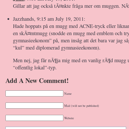
Gillar att jag också tÃ¤nkte fråga mer om muggen. NÃ
Jazzhands, 9:15 am July 19, 2011:
Hade hoppats på en mugg med ACNE-tryck eller liknand
en skÃ¤mtmugg (snodde en mugg med emblem och try
gymnasieekonom” på, men insåg att det bara var jag såg
“kul” med diplomerad gymnasieekonom).
Men nej, jag får nÃ¶ja mig med en vanlig rÃ¶d mugg u
“offentlig lokal”-typ.
Add A New Comment!
Name
Mail (will not be published)
Website