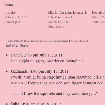
Related
I rörelse
Män är från mars, kvinnor är
Den allm
October 31, 2023
från Venus, ni vet.
March 25
Similar post
March 12, 2009
With 3 c
Similar post
Postad
2011-07-16
av
Jazzhands
Kategori
Uncategorized
Kommentarer:
4
Etiketter
None
Daniel, 2:56 pm July 17, 2011:
Den rÃ¶da muggen, Ã¤r det en Swingline?
Jazzhands, 4:40 pm July 17, 2011:
I wish! Vanlig, billig stapelmugg utan stÃ¤mpel eller
Ã¤r vÃ¤l fÃ¶r att jag Ã¤r den som ligger lÃ¤ngst ned i
“…and I saw the squirrels and they were merry….”
Julia
, 9:10 am July 19, 2011: