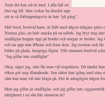
Även det kan stå ut med. I alla fall ett
litet tag till. Han verkar ha druckit upp
sitt te så förhoppningsvis är han “på gång”.
Mitt bord, bredvid hans, är fullt med någon tidigare gästs 
Tomma glas, en halv macka på en tallrik. Jag bryr mig inte
småfåglar hoppar upp på bordet och norpar av brödet. Jag t
och tar upp min iPhone och fotar dem. Jag zoomar och får 
bilder på glada, hungriga fåglar. Tills mannen bredvid sc
“Jag gillar inte småfåglar”.
Okej, säger jag, sånt får man väl respektera. Då tänder han
röken gör mig illamående. Sen sätter han igång med sina 
sånt kan man väl inte klaga på. Det är antagligen någon for
Men jag gillar ju småfåglar, och jag gillar inte ciggarettrö
rättigheter i en sån här situation ut?