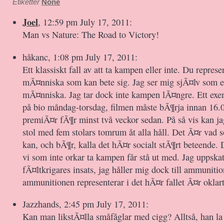
Etiketter
None
Joel
, 12:59 pm July 17, 2011:
Man vs Nature: The Road to Victory!
håkanc, 1:08 pm July 17, 2011:
Ett klassiskt fall av att ta kampen eller inte. Du repres
mÃ¤nniska som kan bete sig. Jag ser mig sjÃ¤lv som e
mÃ¤nniska. Jag tar dock inte kampen lÃ¤ngre. Ett exem
på bio måndag-torsdag, filmen måste bÃ¶rja innan 16.0
premiÃ¤r fÃ¶r minst två veckor sedan. På så vis kan ja
stol med fem stolars tomrum åt alla håll. Det Ã¤r va
kan, och bÃ¶r, kalla det hÃ¤r socialt stÃ¶rt beteende.
vi som inte orkar ta kampen får stå ut med. Jag uppskat
fÃ¤ltkrigares insats, jag håller mig dock till ammuniti
ammunitionen representerar i det hÃ¤r fallet Ã¤r oklart
Jazzhands, 2:45 pm July 17, 2011:
Kan man likstÃ¤lla småfåglar med cigg? Alltså, han la 