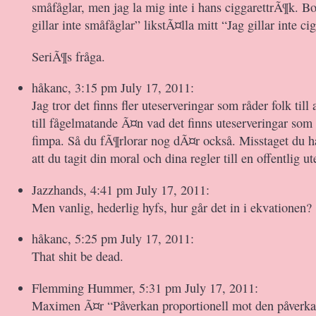
småfåglar, men jag la mig inte i hans ciggarettrÃ¶k. B
gillar inte småfåglar” likstÃ¤lla mitt “Jag gillar inte c
SeriÃ¶s fråga.
håkanc, 3:15 pm July 17, 2011:
Jag tror det finns fler uteserveringar som råder folk till
till fågelmatande Ã¤n vad det finns uteserveringar som rå
fimpa. Så du fÃ¶rlorar nog dÃ¤r också. Misstaget du h
att du tagit din moral och dina regler till en offentlig ut
Jazzhands, 4:41 pm July 17, 2011:
Men vanlig, hederlig hyfs, hur går det in i ekvationen?
håkanc, 5:25 pm July 17, 2011:
That shit be dead.
Flemming Hummer, 5:31 pm July 17, 2011:
Maximen Ã¤r “Påverkan proportionell mot den påverkan