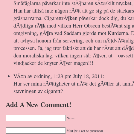
Småfåglarna påverkar inte stÃ¶naren sÃ¤rskilt mycket, h
Han har alltså inte någon rÃ¤tt att ge sig på de stacka
gråsparvarna. CigarettrÃ¶ken påverkar dock dig, du ka
dÃ¶dliga rÃ¶k med vilken Herr Obscen bestÃ¤mt sig at
omgivning, gÃ¶ra vad Saddam gjorde mot Kurderna. Du
att avhysa honom från servering, och om nÃ¶dvÃ¤ndigt, 
processen. Ja, jag tror faktiskt att du har rÃ¤tt att dÃ
den moraliska lag, vilken ingen står Ã¶ver, ut – oavset
vindjackor de knyter Ã¶ver magen!!!
VÃ¤n av ordning, 1:23 pm July 18, 2011:
Hur ser mina rÃ¤ttigheter ut nÃ¤r det gÃ¤ller att anm
stavningen av cigarett?
Add A New Comment!
Name
Mail (will not be published)