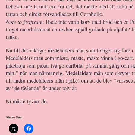
behöver inte ta mitt ord för det, det räckte med att kolla p
tårtan och direkt förvandlades till Cornholio.
Note to festfixare
: Hade inte varm korv med bröd och en Pu
troget racerbilstemat än revbensspjäll grillade på oljefat? J
tanke.
Nu till det viktiga: medelålders män som tränger sig före i
Medelålders män som måste, måste, måste vinna i go-cart
pikétröja som paxar två go-cartbilar på samma gång och sk
min!” när man närmar sig. Medelålders män som skryter (ti
till andra medelålders män i piké) om att de blev “varvsetta”
av “de tävlande” är under tolv år.
Ni måste tyvärr dö.
Share this: