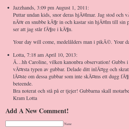
Jazzhands, 3:09 pm August 1, 2011:
Puttar undan kids, snor deras hjÃ¤lmar. Jag stod och v
nÃ¤r en snubbe kÃ¶r in och kastar sin hjÃ¤lm till sin po
ser att jag står fÃ¶re i kÃ¶n.
Your day will come, medelålders man i pikÃ©. Your d
Lotta, 7:18 am April 10, 2013:
Ã…hh Caroline, vilken kanonbra observation! Gubbs 
vÃ¤rsta typen av gubbar. Delade ditt inlÃ¤gg och skrat
lÃ¤ste om dessa gubbar som inte skÃ¤ms ett dugg fÃ¶r 
beteende.
Bra noterat och stå på er tjejer! Gubbarna skall motarbe
Kram Lotta
Add A New Comment!
Name