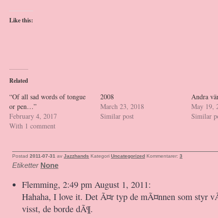
Like this:
Related
“Of all sad words of tongue
2008
Andra vä
or pen…”
March 23, 2018
May 19, 
February 4, 2017
Similar post
Similar p
With 1 comment
Postad
2011-07-31
av
Jazzhands
Kategori
Uncategorized
Kommentarer:
3
Etiketter
None
Flemming, 2:49 pm August 1, 2011:
Hahaha, I love it. Det Ã¤r typ de mÃ¤nnen som styr v
visst, de borde dÃ¶.