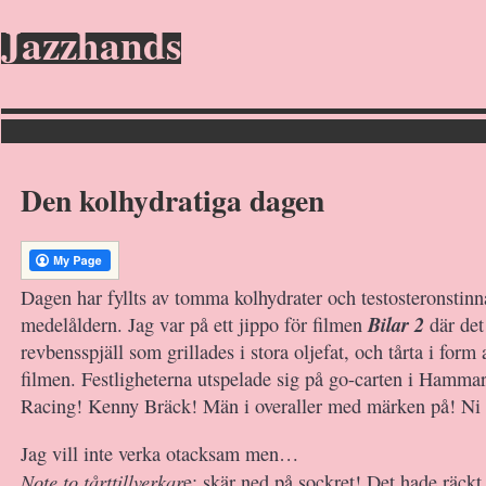
Jazzhands
Den kolhydratiga dagen
Dagen har fyllts av tomma kolhydrater och testosteronstin
Bilar 2
medelåldern. Jag var på ett jippo för filmen
där det
revbensspjäll som grillades i stora oljefat, och tårta i form 
filmen. Festligheterna utspelade sig på go-carten i Hammar
Racing! Kenny Bräck! Män i overaller med märken på! Ni f
Jag vill inte verka otacksam men…
Note to tårttillverkar
e: skär ned på sockret! Det hade räck