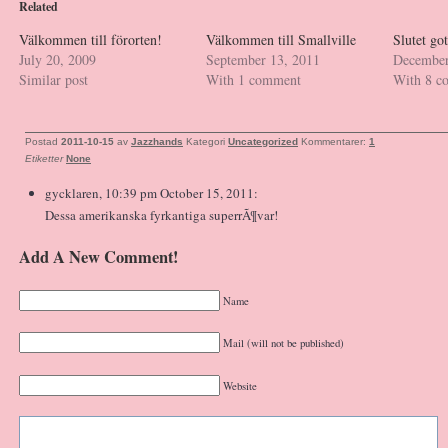
Related
Välkommen till förorten!
Välkommen till Smallville
Slutet got
July 20, 2009
September 13, 2011
December
Similar post
With 1 comment
With 8 c
Postad
2011-10-15
av
Jazzhands
Kategori
Uncategorized
Kommentarer:
1
Etiketter
None
gycklaren, 10:39 pm October 15, 2011:
Dessa amerikanska fyrkantiga superrÃ¶var!
Add A New Comment!
Name
Mail (will not be published)
Website