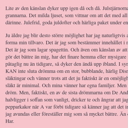
Lite av den känslan dyker upp igen då och då. Julstjärnorna
grannarna. Det milda ljuset, som vittnar om att det med all
därinne. Julefrid, goda juldofter och härliga paket under e
Ju äldre jag blir desto större möjlighet har jag naturligtvis
forma min tillvaro. Det är jag som bestämmer innehållet i
Det är jag som lagar spagettin. Och även om känslan av at
gör det bättre än mig, har det finare hemma eller mysigare 
påtaglig nu än tidigare, så dyker den ändå upp ibland. I syn
KAN inte sluta drömma om en stor, bubblande, härlig Disne
släktingar och vänner trots att det ju faktiskt är en omöjli
släkt är minimal. Och mina vänner har egna familjer. Men 
dröm. Men, faktiskt, en av de sista drömmarna om De Andr
halvligger i soffan som vanligt, dricker te och ångrar att ja
pepparkakor när A var förbi tidigare så känner jag att det 
jag avundas eller föreställer mig som så mycket bättre. Än 
Har.