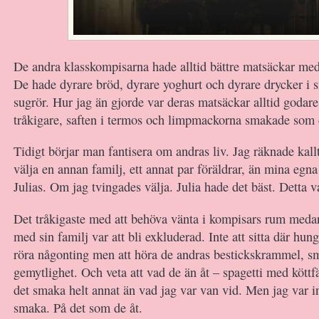
De andra klasskompisarna hade alltid bättre matsäckar med 
De hade dyrare bröd, dyrare yoghurt och dyrare drycker i
sugrör. Hur jag än gjorde var deras matsäckar alltid godar
tråkigare, saften i termos och limpmackorna smakade som d
Tidigt börjar man fantisera om andras liv. Jag räknade kallt
välja en annan familj, ett annat par föräldrar, än mina egna 
Julias. Om jag tvingades välja. Julia hade det bäst. Detta v
Det tråkigaste med att behöva vänta i kompisars rum meda
med sin familj var att bli exkluderad. Inte att sitta där hun
röra någonting men att höra de andras bestickskrammel, s
gemytlighet. Och veta att vad de än åt – spagetti med köttfä
det smaka helt annat än vad jag var van vid. Men jag var in
smaka. På det som de åt.